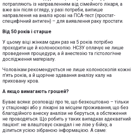
потрапляють із направленням від сімейного лікаря, а
вже він після огляду, у разі потреби, випише
направлення на аналіз крові на ПСА-тест (простат-
специфічний антиген) – для виявлення раку простати.
Від 50 років і старше
У цьому віці жінкам один раз на 5 років потрібно
проходити ще й колоноскопію. НСЗУ оплачує не лише
проведення процедури, а й анестезію та гістологічне
дослідження матеріалу.
Чоловікам рекомендується не лише колоноскопія кожні
п’ять років, а й щорічне здавання аналізу калу на
приховану кров.
А якщо вимагають грошей?
Буває всяке: розповіді про те, що безкоштовно – тільки
у стаціонарі або у лікарні за місцем проживання, що без
благодійного внеску аналізи не беруться, а обстеження
не проводяться. Що робить у таких випадках адекватний
пацієнт: не влаштовує скандал і не лізе у бійку, а
ділиться усією зібраною інформацією. А саме: