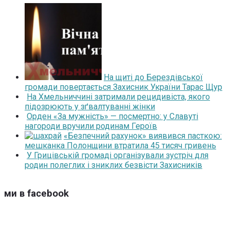
На щиті до Берездівської
громади повертається Захисник України Тарас Щур
На Хмельниччині затримали рецидивіста, якого
підозрюють у зґвалтуванні жінки
Орден «За мужність» — посмертно: у Славуті
нагороди вручили родинам Героїв
«Безпечний рахунок» виявився пасткою:
мешканка Полонщини втратила 45 тисяч гривень
У Грицівській громаді організували зустріч для
родин полеглих і зниклих безвісти Захисників
ми в facebook