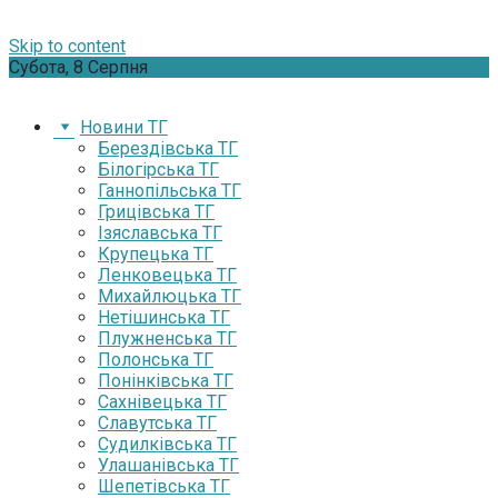
Skip to content
Субота, 8 Серпня
Новини ТГ
Берездівська ТГ
Білогірська ТГ
Ганнопільська ТГ
Грицівська ТГ
Ізяславська ТГ
Крупецька ТГ
Ленковецька ТГ
Михайлюцька ТГ
Нетішинська ТГ
Плужненська ТГ
Полонська ТГ
Понінківська ТГ
Сахнівецька ТГ
Славутська ТГ
Судилківська ТГ
Улашанівська ТГ
Шепетівська ТГ