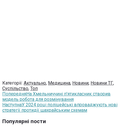
Категорії:
Актуально
,
Медицина
,
Новини
,
Новини ТГ
,
Суспільство
,
Топ
Попередня
На Хмельниччині п’ятикласник створив
модель робота для розмінування
Наступна
У 2024 році поліцейські впроваджують нові
стратегії протидії шахрайським схемам
Популярні пости