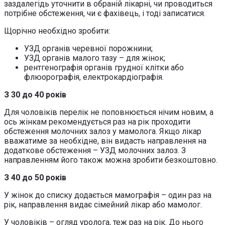
заздалегідь уточнити в обраній лікарні, чи проводиться
потрібне обстеження, чи є фахівець, і тоді записатися.
Щорічно необхідно зробити:
УЗД органів черевної порожнини;
УЗД органів малого тазу – для жінок;
рентгенографія органів грудної клітки або
флюорографія, електрокардіографія.
З 30 до 40 років
Для чоловіків перелік не поповнюється нічим новим, а
ось жінкам рекомендується раз на рік проходити
обстеження молочних залоз у мамолога. Якщо лікар
вважатиме за необхідне, він видасть направлення на
додаткове обстеження – УЗД молочних залоз. З
направленням його також можна зробити безкоштовно.
З 40 до 50 років
У жінок до списку додається мамографія – один раз на
рік, направлення видає сімейний лікар або мамолог.
У чоловіків – огляд уролога, теж раз на рік. До нього