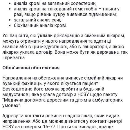
аналіз крові на загальний холестерин;
аналіз крові на глікований гемоглобін – тільки у
разі, якщо рівень цукру виявився підвищеним;
загальний аналіз сечі;
біохімічний аналіз крові.
Усі пацієнти, які уклали декларацію з сімейним лікарем,
можуть отримати у нього направлення та здати ці
аналізи або в цій медустанові, або в лабораторії, з якою
лікарня уклала договір. Вона може бути як державна, так
і приватна.
Обов’язкові обстеження
Направлення на обстеження виписує сімейний лікар чи
вузький фахівець, у якого лікується пацієнт.
Безкоштовно його можна зробити в будь-якій
медустанові, яка уклала договір з НСЗУ щодо пакету
“Медична допомога дорослим та дітям в амбулаторних
умовах”.
Адресу та контакти повинен надати лікар, який видав
направлення. Або це можна дізнатися у контакт-центрі
НСЗУ за номером: 16-77. Про всяк випадок, краще