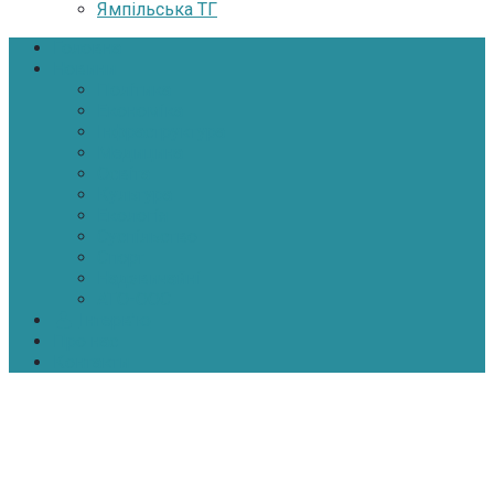
Ямпільська ТГ
Головна
Новини
Політика
Економіка
Інфраструктура
Медицина
Освіта
Культура
Екологія
Суспільство
Спорт
Надзвичайні
АТО-ООС
Інтерв’ю
Про нас
Контакти