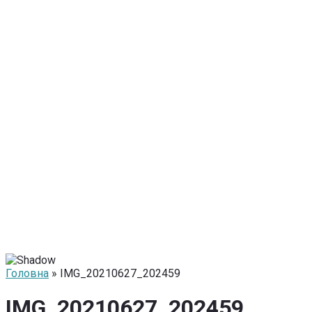
Головна
» IMG_20210627_202459
IMG_20210627_202459