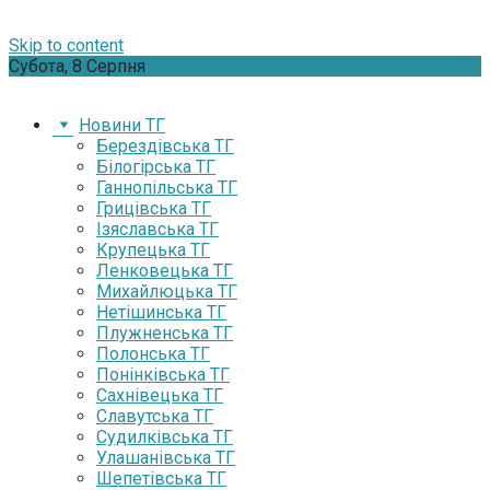
Skip to content
Субота, 8 Серпня
Новини ТГ
Берездівська ТГ
Білогірська ТГ
Ганнопільська ТГ
Грицівська ТГ
Ізяславська ТГ
Крупецька ТГ
Ленковецька ТГ
Михайлюцька ТГ
Нетішинська ТГ
Плужненська ТГ
Полонська ТГ
Понінківська ТГ
Сахнівецька ТГ
Славутська ТГ
Судилківська ТГ
Улашанівська ТГ
Шепетівська ТГ