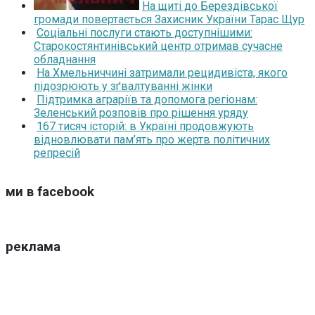
На щиті до Берездівської
громади повертається Захисник України Тарас Щур
Соціальні послуги стають доступнішими:
Старокостянтинівський центр отримав сучасне
обладнання
На Хмельниччині затримали рецидивіста, якого
підозрюють у зґвалтуванні жінки
Підтримка аграріїв та допомога регіонам:
Зеленський розповів про рішення уряду
167 тисяч історій: в Україні продовжують
відновлювати пам’ять про жертв політичних
репресій
ми в facebook
реклама