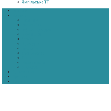
Ямпільська ТГ
Головна
Новини
Політика
Економіка
Інфраструктура
Медицина
Освіта
Культура
Екологія
Суспільство
Спорт
Надзвичайні
АТО-ООС
Інтерв’ю
Про нас
Контакти