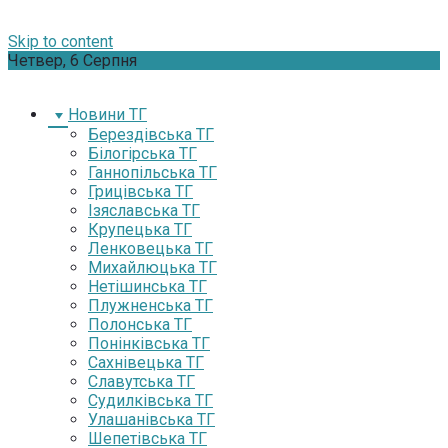
Skip to content
Четвер, 6 Серпня
Новини ТГ
Берездівська ТГ
Білогірська ТГ
Ганнопільська ТГ
Грицівська ТГ
Ізяславська ТГ
Крупецька ТГ
Ленковецька ТГ
Михайлюцька ТГ
Нетішинська ТГ
Плужненська ТГ
Полонська ТГ
Понінківська ТГ
Сахнівецька ТГ
Славутська ТГ
Судилківська ТГ
Улашанівська ТГ
Шепетівська ТГ