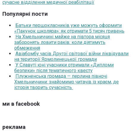
сучасне відділення медичної реабілітації
Популярні пости
Батьки першокласників уже можуть оформити
«Пакунок школяра»: як отримати 5 тисяч гривень
На Хмельниччині майже на півтора місяця
заборонять ловити раків: коли діятимуть
обмеження
Авіабомбу часів Другої світової війни ліквідували
на території Ярмолинецької громади
У Славуті юні учасники отримали «Дипломи
безпеки» після тематичного квесту
Плужненська громада — перлина півночі
Хмельниччини: знайомимо читачів із краєм, де
історія творить сучасність
ми в facebook
реклама