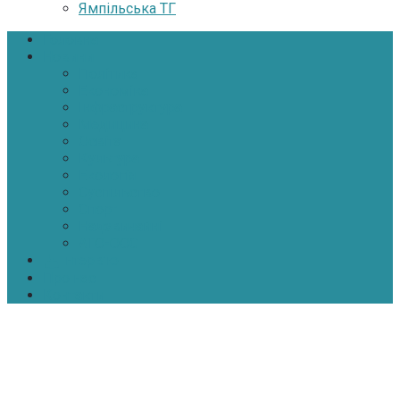
Ямпільська ТГ
Головна
Новини
Політика
Економіка
Інфраструктура
Медицина
Освіта
Культура
Екологія
Суспільство
Спорт
Надзвичайні
АТО-ООС
Інтерв’ю
Про нас
Контакти