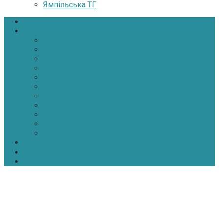
Ямпільська ТГ
Головна
Новини
Політика
Економіка
Інфраструктура
Медицина
Освіта
Культура
Екологія
Суспільство
Спорт
Надзвичайні
АТО-ООС
Інтерв’ю
Про нас
Контакти