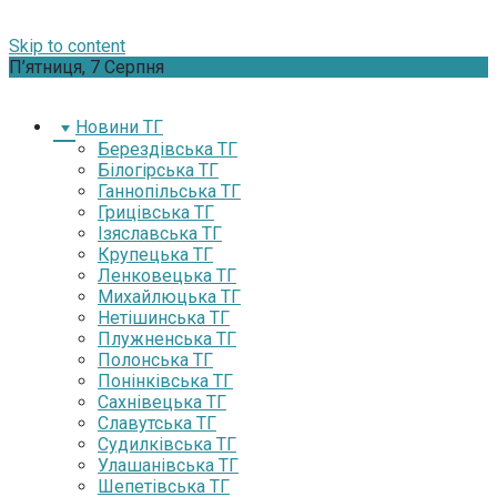
Skip to content
П’ятниця, 7 Серпня
Новини ТГ
Берездівська ТГ
Білогірська ТГ
Ганнопільська ТГ
Грицівська ТГ
Ізяславська ТГ
Крупецька ТГ
Ленковецька ТГ
Михайлюцька ТГ
Нетішинська ТГ
Плужненська ТГ
Полонська ТГ
Понінківська ТГ
Сахнівецька ТГ
Славутська ТГ
Судилківська ТГ
Улашанівська ТГ
Шепетівська ТГ