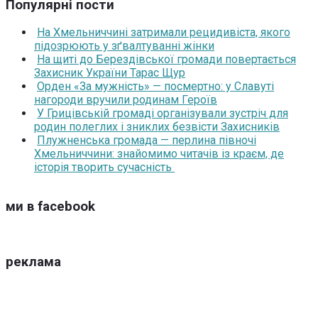
Популярні пости
На Хмельниччині затримали рецидивіста, якого
підозрюють у зґвалтуванні жінки
На щиті до Берездівської громади повертається
Захисник України Тарас Щур
Орден «За мужність» — посмертно: у Славуті
нагороди вручили родинам Героїв
У Грицівській громаді організували зустріч для
родин полеглих і зниклих безвісти Захисників
Плужненська громада — перлина півночі
Хмельниччини: знайомимо читачів із краєм, де
історія творить сучасність
ми в facebook
реклама