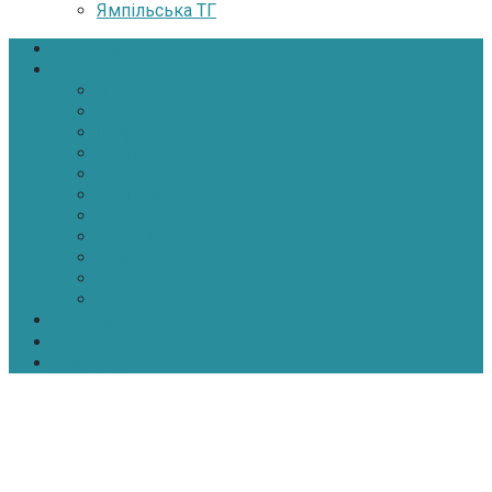
Ямпільська ТГ
Головна
Новини
Політика
Економіка
Інфраструктура
Медицина
Освіта
Культура
Екологія
Суспільство
Спорт
Надзвичайні
АТО-ООС
Інтерв’ю
Про нас
Контакти