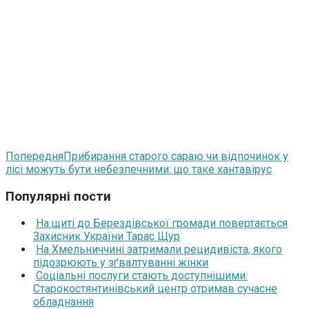
Попередня
Прибирання старого сараю чи відпочинок у
лісі можуть бути небезпечними: що таке хантавірус
Популярні пости
На щиті до Берездівської громади повертається
Захисник України Тарас Щур
На Хмельниччині затримали рецидивіста, якого
підозрюють у зґвалтуванні жінки
Соціальні послуги стають доступнішими:
Старокостянтинівський центр отримав сучасне
обладнання