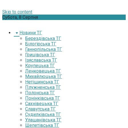
Skip to content
Субота, 8 Серпня
Новини ТГ
Берездівська ТГ
Білогірська ТГ
Ганнопільська ТГ
Грицівська ТГ
Ізяславська ТГ
Крупецька ТГ
Ленковецька ТГ
Михайлюцька ТГ
Нетішинська ТГ
Плужненська ТГ
Полонська ТГ
Понінківська ТГ
Сахнівецька ТГ
Славутська ТГ
Судилківська ТГ
Улашанівська ТГ
Шепетівська ТГ