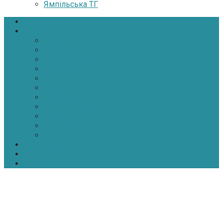
Ямпільська ТГ
Головна
Новини
Політика
Економіка
Інфраструктура
Медицина
Освіта
Культура
Екологія
Суспільство
Спорт
Надзвичайні
АТО-ООС
Інтерв’ю
Про нас
Контакти