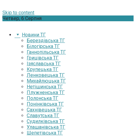
Skip to content
Четвер, 6 Серпня
Новини ТГ
Берездівська ТГ
Білогірська ТГ
Ганнопільська ТГ
Грицівська ТГ
Ізяславська ТГ
Крупецька ТГ
Ленковецька ТГ
Михайлюцька ТГ
Нетішинська ТГ
Плужненська ТГ
Полонська ТГ
Понінківська ТГ
Сахнівецька ТГ
Славутська ТГ
Судилківська ТГ
Улашанівська ТГ
Шепетівська ТГ