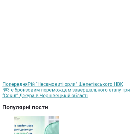
Попередня
Рій “Несамовиті орли” Шепетівського НВК
№3 є бронзовим переможцем завершального етапу гри
“Сокіл” Джура в Чернівецькій області
Популярні пости