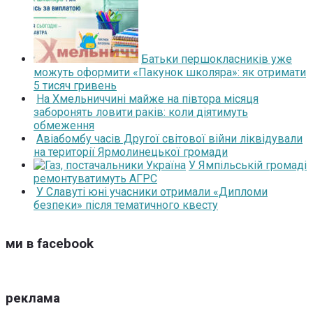
Батьки першокласників уже
можуть оформити «Пакунок школяра»: як отримати
5 тисяч гривень
На Хмельниччині майже на півтора місяця
заборонять ловити раків: коли діятимуть
обмеження
Авіабомбу часів Другої світової війни ліквідували
на території Ярмолинецької громади
У Ямпільській громаді
ремонтуватимуть АГРС
У Славуті юні учасники отримали «Дипломи
безпеки» після тематичного квесту
ми в facebook
реклама