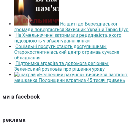
На щиті до Берездівської
громади повертається Захисник України Тарас Щур
На Хмельниччині затримали рецидивіста, якого
підозрюють у зґвалтуванні жінки
Соціальні послуги стають доступнішими:
Старокостянтинівський центр отримав сучасне
обладнання
Підтримка аграріїв та допомога регіонам:
Зеленський розповів про рішення уряду
«Безпечний рахунок» виявився пасткою:
мешканка Полонщини втратила 45 тисяч гривень
ми в facebook
реклама