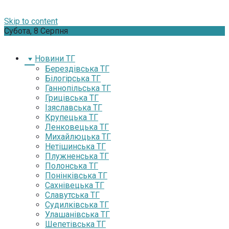
Skip to content
Субота, 8 Серпня
Новини ТГ
Берездівська ТГ
Білогірська ТГ
Ганнопільська ТГ
Грицівська ТГ
Ізяславська ТГ
Крупецька ТГ
Ленковецька ТГ
Михайлюцька ТГ
Нетішинська ТГ
Плужненська ТГ
Полонська ТГ
Понінківська ТГ
Сахнівецька ТГ
Славутська ТГ
Судилківська ТГ
Улашанівська ТГ
Шепетівська ТГ