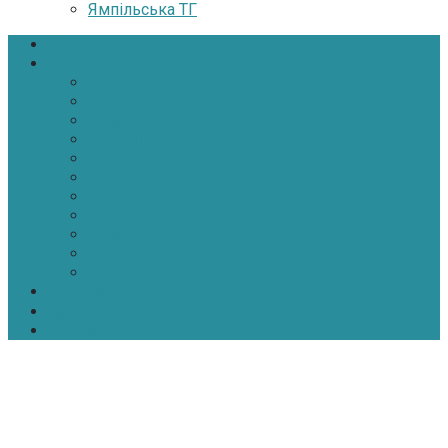
Ямпільська ТГ
Головна
Новини
Політика
Економіка
Інфраструктура
Медицина
Освіта
Культура
Екологія
Суспільство
Спорт
Надзвичайні
АТО-ООС
Інтерв’ю
Про нас
Контакти