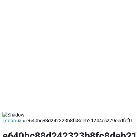
Головна
» e640bc88d242323b8fc8deb21244cc229ecdfcf0
e640bc88d242323b8fc8deb21