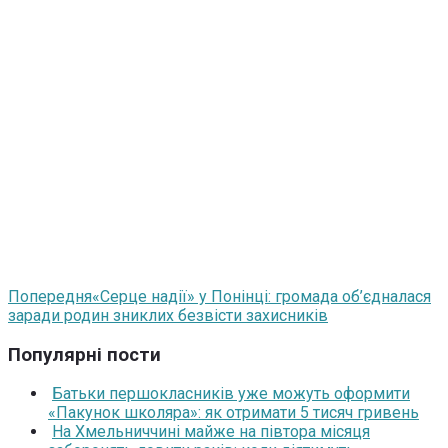
Попередня
«Серце надії» у Понінці: громада об’єдналася
заради родин зниклих безвісти захисників
Популярні пости
Батьки першокласників уже можуть оформити
«Пакунок школяра»: як отримати 5 тисяч гривень
На Хмельниччині майже на півтора місяця