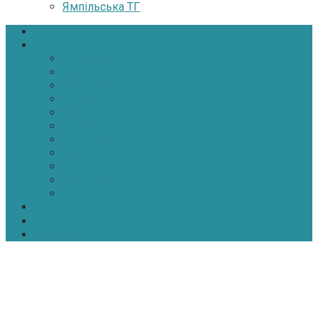
Ямпільська ТГ
Головна
Новини
Політика
Економіка
Інфраструктура
Медицина
Освіта
Культура
Екологія
Суспільство
Спорт
Надзвичайні
АТО-ООС
Інтерв’ю
Про нас
Контакти