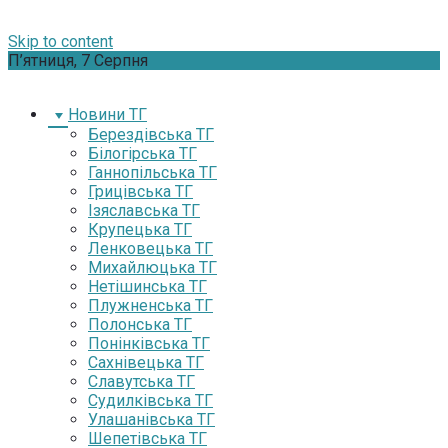
Skip to content
П’ятниця, 7 Серпня
Новини ТГ
Берездівська ТГ
Білогірська ТГ
Ганнопільська ТГ
Грицівська ТГ
Ізяславська ТГ
Крупецька ТГ
Ленковецька ТГ
Михайлюцька ТГ
Нетішинська ТГ
Плужненська ТГ
Полонська ТГ
Понінківська ТГ
Сахнівецька ТГ
Славутська ТГ
Судилківська ТГ
Улашанівська ТГ
Шепетівська ТГ