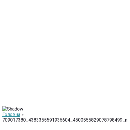
Головна
»
709017380_4383355591936604_4500555829078798499_n