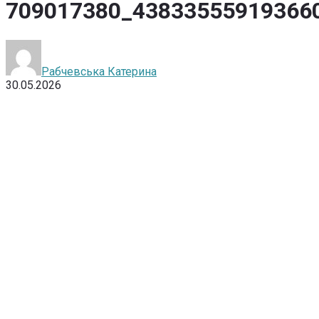
709017380_43833555919366
Рабчевська Катерина
30.05.2026