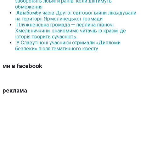
заборонять ловити раків: коли діятимуть
обмеження
Авіабомбу часів Другої світової війни ліквідували
на території Ярмолинецької громади
Плужненська громада — перлина півночі
Хмельниччини: знайомимо читачів із краєм, де
історія творить сучасність
У Славуті юні учасники отримали «Дипломи
безпеки» після тематичного квесту
ми в facebook
реклама