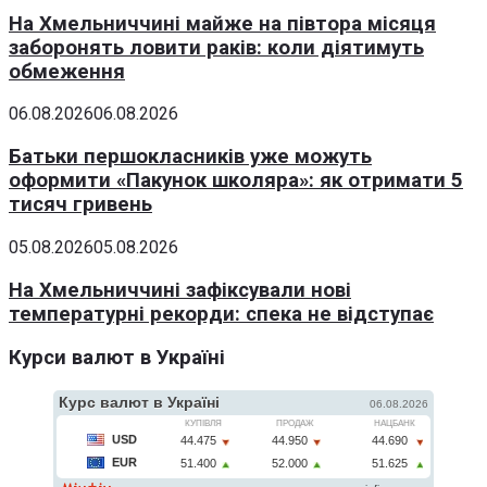
На Хмельниччині майже на півтора місяця
заборонять ловити раків: коли діятимуть
обмеження
06.08.2026
06.08.2026
Батьки першокласників уже можуть
оформити «Пакунок школяра»: як отримати 5
тисяч гривень
05.08.2026
05.08.2026
На Хмельниччині зафіксували нові
температурні рекорди: спека не відступає
Курси валют в Україні