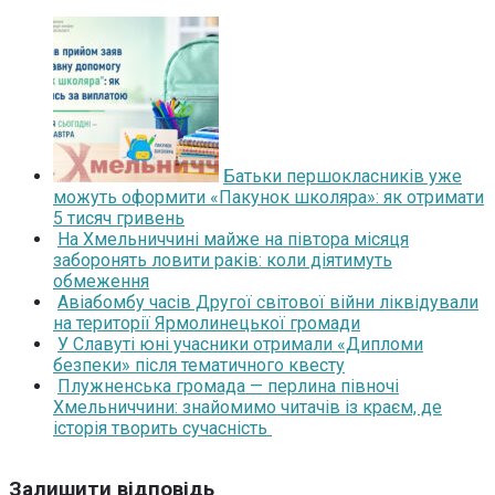
Батьки першокласників уже
можуть оформити «Пакунок школяра»: як отримати
5 тисяч гривень
На Хмельниччині майже на півтора місяця
заборонять ловити раків: коли діятимуть
обмеження
Авіабомбу часів Другої світової війни ліквідували
на території Ярмолинецької громади
У Славуті юні учасники отримали «Дипломи
безпеки» після тематичного квесту
Плужненська громада — перлина півночі
Хмельниччини: знайомимо читачів із краєм, де
історія творить сучасність
Залишити відповідь