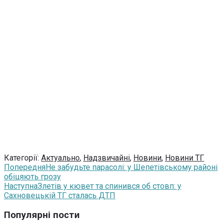
Категорії:
Актуально
,
Надзвичайні
,
Новини
,
Новини ТГ
Попередня
Не забудьте парасолі: у Шепетівському районі
обіцяють грозу
Наступна
Злетів у кювет та спинився об стовп: у
Сахновецькій ТГ сталась ДТП
Популярні пости