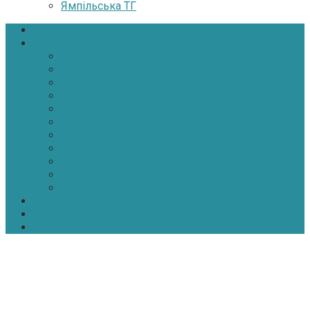
Ямпільська ТГ
Головна
Новини
Політика
Економіка
Інфраструктура
Медицина
Освіта
Культура
Екологія
Суспільство
Спорт
Надзвичайні
АТО-ООС
Інтерв’ю
Про нас
Контакти