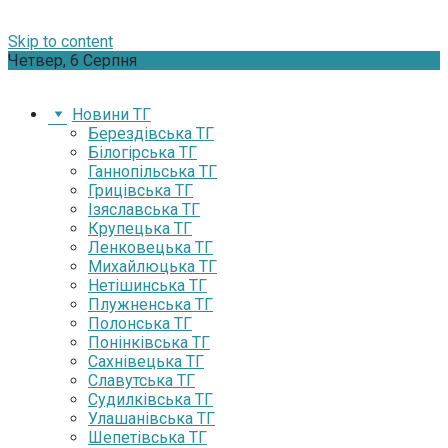
Skip to content
Четвер, 6 Серпня
Новини ТГ
Берездівська ТГ
Білогірська ТГ
Ганнопільська ТГ
Грицівська ТГ
Ізяславська ТГ
Крупецька ТГ
Ленковецька ТГ
Михайлюцька ТГ
Нетішинська ТГ
Плужненська ТГ
Полонська ТГ
Понінківська ТГ
Сахнівецька ТГ
Славутська ТГ
Судилківська ТГ
Улашанівська ТГ
Шепетівська ТГ