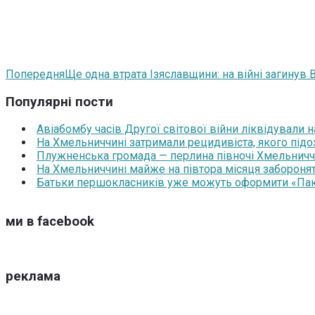
Попередня
Ще одна втрата Ізяславщини: на війні загинув
Популярні пости
Авіабомбу часів Другої світової війни ліквідували 
На Хмельниччині затримали рецидивіста, якого під
Плужненська громада — перлина півночі Хмельниччин
На Хмельниччині майже на півтора місяця забороня
Батьки першокласників уже можуть оформити «Паку
ми в facebook
реклама