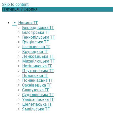
Skip to content
П’ятниця, 7 Серпня
Новини ТГ
Берездівська ТГ
Білогірська ТГ
Ганнопільська ТГ
Грицівська ТГ
Ізяславська ТГ
Крупецька ТГ
Ленковецька ТГ
Михайлюцька ТГ
Нетішинська ТГ
Плужненська ТГ
Полонська ТГ
Понінківська ТГ
Сахнівецька ТГ
Славутська ТГ
Судилківська ТГ
Улашанівська ТГ
Шепетівська ТГ
Ямпільська ТГ