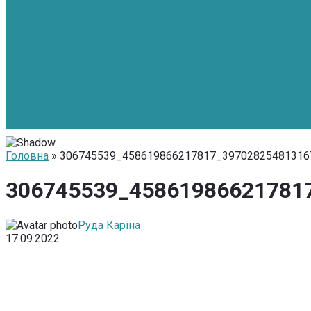
Головна
» 306745539_458619866217817_39702825481316
306745539_45861986621781
Руда Каріна
17.09.2022