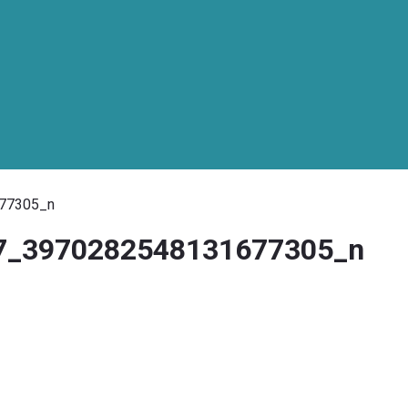
77305_n
7_3970282548131677305_n