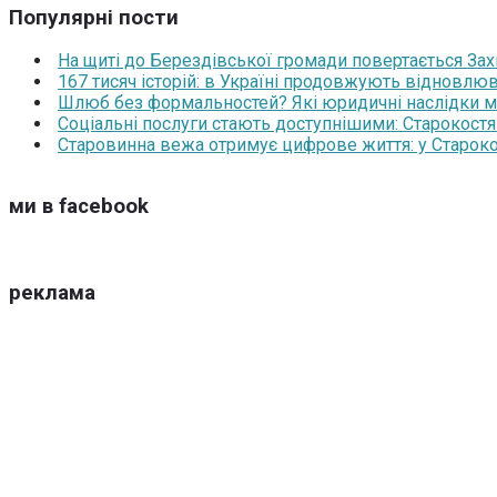
Популярні пости
На щиті до Берездівської громади повертається За
167 тисяч історій: в Україні продовжують відновлюв
Шлюб без формальностей? Які юридичні наслідки м
Соціальні послуги стають доступнішими: Старокост
Старовинна вежа отримує цифрове життя: у Староко
ми в facebook
реклама