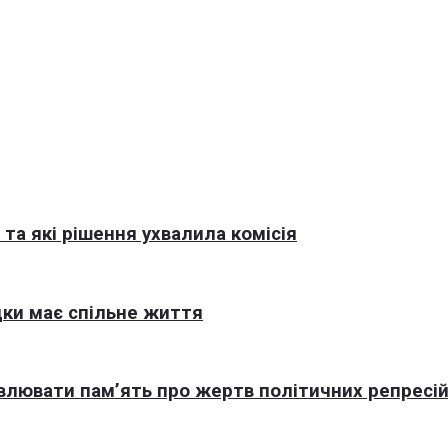
та які рішення ухвалила комісія
ки має спільне життя
овлювати пам’ять про жертв політичних репресі