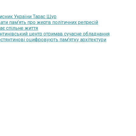
хисник України Тарас Щур
ати пам’ять про жертв політичних репресій
ає спільне життя
янтинівський центр отримав сучасне обладнання
стянтинові оцифровують пам’ятку архітектури