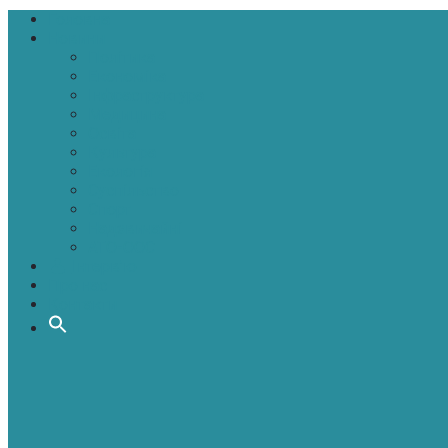
Головна
Новини
Політика
Економіка
Інфраструктура
Медицина
Освіта
Культура
Екологія
Суспільство
Спорт
Надзвичайні
АТО-ООС
Інтерв’ю
Про нас
Контакти