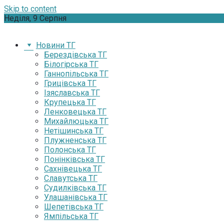
Skip to content
Неділя, 9 Серпня
Новини ТГ
Берездівська ТГ
Білогірська ТГ
Ганнопільська ТГ
Грицівська ТГ
Ізяславська ТГ
Крупецька ТГ
Ленковецька ТГ
Михайлюцька ТГ
Нетішинська ТГ
Плужненська ТГ
Полонська ТГ
Понінківська ТГ
Сахнівецька ТГ
Славутська ТГ
Судилківська ТГ
Улашанівська ТГ
Шепетівська ТГ
Ямпільська ТГ