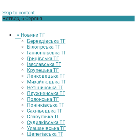
Skip to content
Четвер, 6 Серпня
Новини ТГ
Берездівська ТГ
Білогірська ТГ
Ганнопільська ТГ
Грицівська ТГ
Ізяславська ТГ
Крупецька ТГ
Ленковецька ТГ
Михайлюцька ТГ
Нетішинська ТГ
Плужненська ТГ
Полонська ТГ
Понінківська ТГ
Сахнівецька ТГ
Славутська ТГ
Судилківська ТГ
Улашанівська ТГ
Шепетівська ТГ