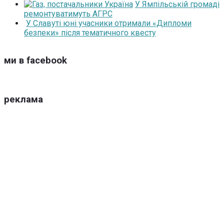
У Ямпільській громаді
ремонтуватимуть АГРС
У Славуті юні учасники отримали «Дипломи
безпеки» після тематичного квесту
ми в facebook
реклама