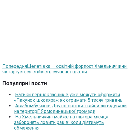
Попередня
Шепетівка — освітній форпост Хмельниччини:
як гартується стійкість сучасної школи
Популярні пости
Батьки першокласників уже можуть оформити
«Пакунок школяра»: як отримати 5 тисяч гривень
Авіабомбу часів Другої світової війни ліквідували
на території Ярмолинецької громади
На Хмельниччині майже на півтора місяця
заборонять ловити раків: коли діятимуть
обмеження