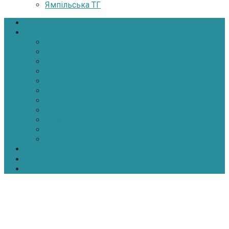
Ямпільська ТГ
Головна
Новини
Політика
Економіка
Інфраструктура
Медицина
Освіта
Культура
Екологія
Суспільство
Спорт
Надзвичайні
АТО-ООС
Інтерв’ю
Про нас
Контакти