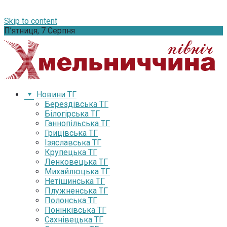
Skip to content
П’ятниця, 7 Серпня
Новини ТГ
Берездівська ТГ
Білогірська ТГ
Ганнопільська ТГ
Грицівська ТГ
Ізяславська ТГ
Крупецька ТГ
Ленковецька ТГ
Михайлюцька ТГ
Нетішинська ТГ
Плужненська ТГ
Полонська ТГ
Понінківська ТГ
Сахнівецька ТГ