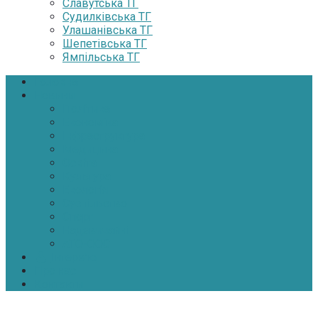
Славутська ТГ
Судилківська ТГ
Улашанівська ТГ
Шепетівська ТГ
Ямпільська ТГ
Головна
Новини
Політика
Економіка
Інфраструктура
Медицина
Освіта
Культура
Екологія
Суспільство
Спорт
Надзвичайні
АТО-ООС
Інтерв’ю
Про нас
Контакти