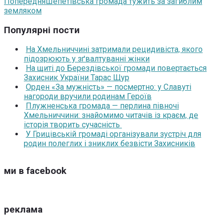
Попередня
Шепетівська громада тужить за загиблим
земляком
Популярні пости
На Хмельниччині затримали рецидивіста, якого
підозрюють у зґвалтуванні жінки
На щиті до Берездівської громади повертається
Захисник України Тарас Щур
Орден «За мужність» — посмертно: у Славуті
нагороди вручили родинам Героїв
Плужненська громада — перлина півночі
Хмельниччини: знайомимо читачів із краєм, де
історія творить сучасність
У Грицівській громаді організували зустріч для
родин полеглих і зниклих безвісти Захисників
ми в facebook
реклама