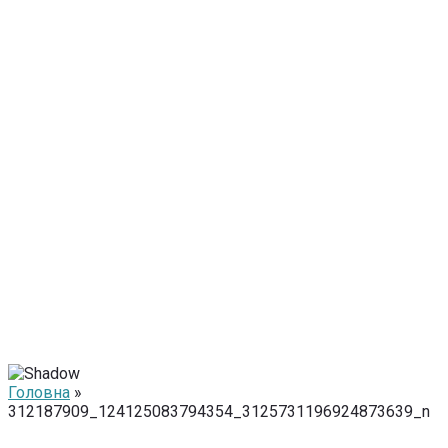
Головна
»
312187909_124125083794354_3125731196924873639_n