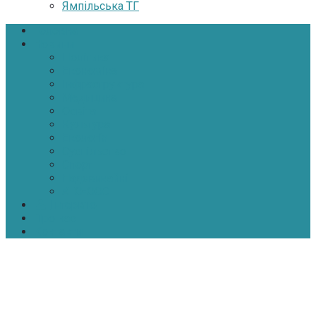
Ямпільська ТГ
Головна
Новини
Політика
Економіка
Інфраструктура
Медицина
Освіта
Культура
Екологія
Суспільство
Спорт
Надзвичайні
АТО-ООС
Інтерв’ю
Про нас
Контакти