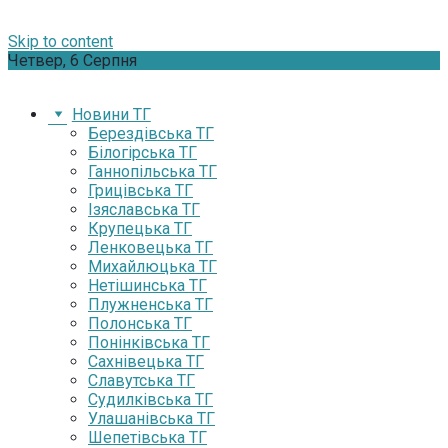
Skip to content
Четвер, 6 Серпня
Новини ТГ
Берездівська ТГ
Білогірська ТГ
Ганнопільська ТГ
Грицівська ТГ
Ізяславська ТГ
Крупецька ТГ
Ленковецька ТГ
Михайлюцька ТГ
Нетішинська ТГ
Плужненська ТГ
Полонська ТГ
Понінківська ТГ
Сахнівецька ТГ
Славутська ТГ
Судилківська ТГ
Улашанівська ТГ
Шепетівська ТГ