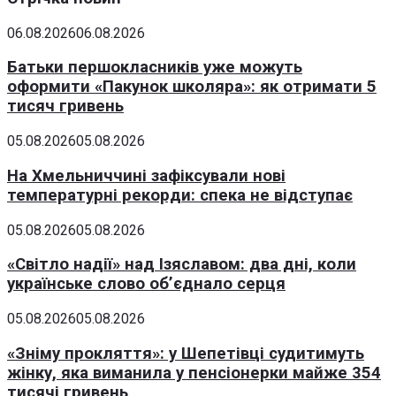
06.08.2026
06.08.2026
Батьки першокласників уже можуть
оформити «Пакунок школяра»: як отримати 5
тисяч гривень
05.08.2026
05.08.2026
На Хмельниччині зафіксували нові
температурні рекорди: спека не відступає
05.08.2026
05.08.2026
«Світло надії» над Ізяславом: два дні, коли
українське слово об’єднало серця
05.08.2026
05.08.2026
«Зніму прокляття»: у Шепетівці судитимуть
жінку, яка виманила у пенсіонерки майже 354
тисячі гривень