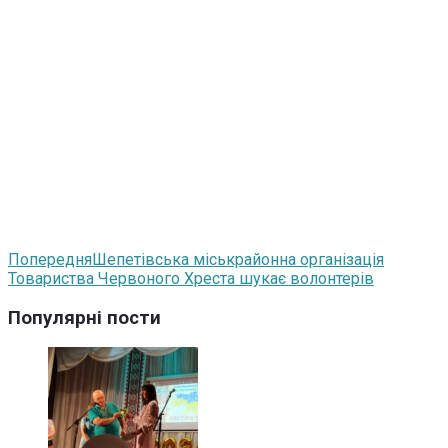
Попередня
Шепетівська міськрайонна організація
Товариства Червоного Хреста шукає волонтерів
Популярні пости