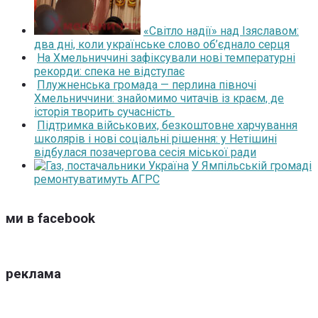
«Світло надії» над Ізяславом:
два дні, коли українське слово об’єднало серця
На Хмельниччині зафіксували нові температурні
рекорди: спека не відступає
Плужненська громада — перлина півночі
Хмельниччини: знайомимо читачів із краєм, де
історія творить сучасність
Підтримка військових, безкоштовне харчування
школярів і нові соціальні рішення: у Нетішині
відбулася позачергова сесія міської ради
У Ямпільській громаді
ремонтуватимуть АГРС
ми в facebook
реклама