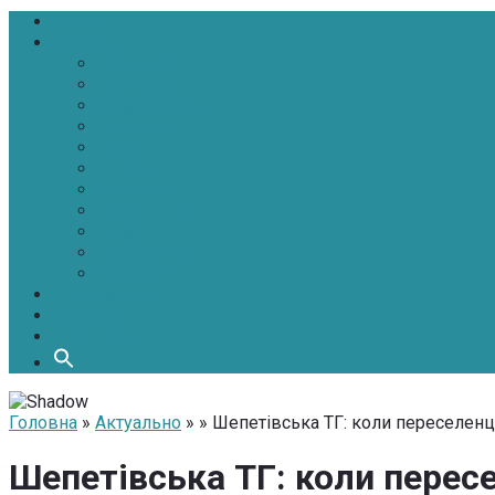
Головна
Новини
Політика
Економіка
Інфраструктура
Медицина
Освіта
Культура
Екологія
Суспільство
Спорт
Надзвичайні
АТО-ООС
Інтерв’ю
Про нас
Контакти
Головна
»
Актуально
» » Шепетівська ТГ: коли переселен
Шепетівська ТГ: коли перес