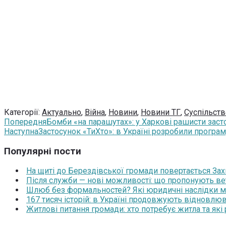
Категорії:
Актуально
,
Війна
,
Новини
,
Новини ТГ
,
Суспільств
Попередня
Бомби «на парашутах»: у Харкові рашисти за
Наступна
Застосунок «ТиХто»: в Україні розробили програм
Популярні пости
На щиті до Берездівської громади повертається За
Після служби — нові можливості: що пропонують ве
Шлюб без формальностей? Які юридичні наслідки м
167 тисяч історій: в Україні продовжують відновлюв
Житлові питання громади: хто потребує житла та які