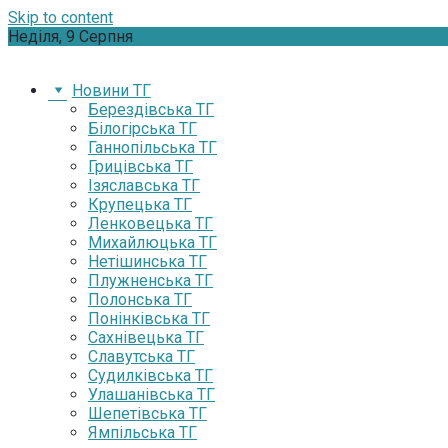
Skip to content
Неділя, 9 Серпня
Новини ТГ
Берездівська ТГ
Білогірська ТГ
Ганнопільська ТГ
Грицівська ТГ
Ізяславська ТГ
Крупецька ТГ
Ленковецька ТГ
Михайлюцька ТГ
Нетішинська ТГ
Плужненська ТГ
Полонська ТГ
Понінківська ТГ
Сахнівецька ТГ
Славутська ТГ
Судилківська ТГ
Улашанівська ТГ
Шепетівська ТГ
Ямпільська ТГ