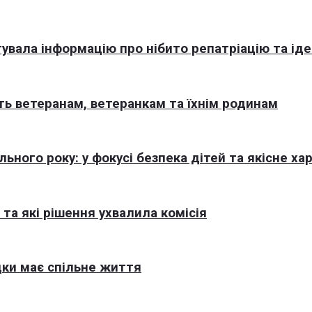
увала інформацію про нібито репатріацію та іде
ь ветеранам, ветеранкам та їхнім родинам
ного року: у фокусі безпека дітей та якісне ха
та які рішення ухвалила комісія
ки має спільне життя