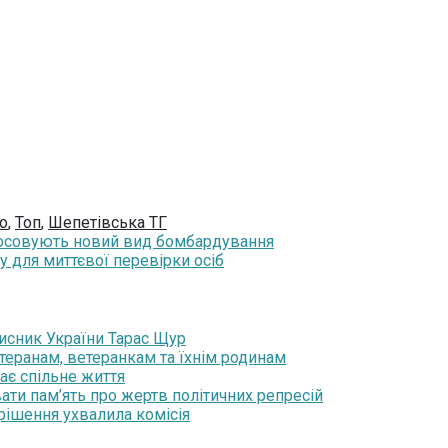
о
,
Топ
,
Шепетівська ТГ
стосовують новий вид бомбардування
у для миттєвої перевірки осіб
хисник України Тарас Щур
теранам, ветеранкам та їхнім родинам
ає спільне життя
ати пам’ять про жертв політичних репресій
 рішення ухвалила комісія