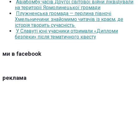
Авіабомбу часів Другої світової війни ліквідували
на території Ярмолинецької громади
Плужненська громада — перлина півночі
Хмельниччини: знайомимо читачів із краєм, де
історія творить сучасність
У Славуті юні учасники отримали «Дипломи
безпеки» після тематичного квесту
ми в facebook
реклама