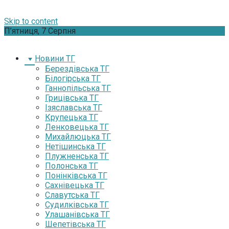
Skip to content
П’ятниця, 7 Серпня
Новини ТГ
Берездівська ТГ
Білогірська ТГ
Ганнопільська ТГ
Грицівська ТГ
Ізяславська ТГ
Крупецька ТГ
Ленковецька ТГ
Михайлюцька ТГ
Нетішинська ТГ
Плужненська ТГ
Полонська ТГ
Понінківська ТГ
Сахнівецька ТГ
Славутська ТГ
Судилківська ТГ
Улашанівська ТГ
Шепетівська ТГ