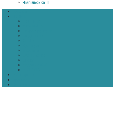
Ямпільська ТГ
Головна
Новини
Політика
Економіка
Інфраструктура
Медицина
Освіта
Культура
Екологія
Суспільство
Спорт
Надзвичайні
АТО-ООС
Інтерв’ю
Про нас
Контакти