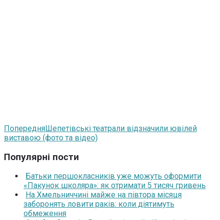
Попередня
Шепетівські театрали відзначили ювілей
виставою (фото та відео)
Популярні пости
Батьки першокласників уже можуть оформити
«Пакунок школяра»: як отримати 5 тисяч гривень
На Хмельниччині майже на півтора місяця
заборонять ловити раків: коли діятимуть
обмеження