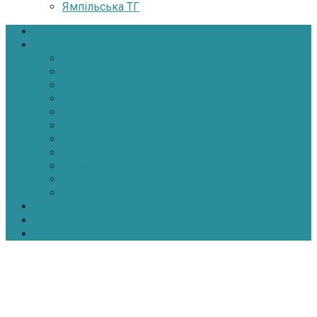
Ямпільська ТГ
Головна
Новини
Політика
Економіка
Інфраструктура
Медицина
Освіта
Культура
Екологія
Суспільство
Спорт
Надзвичайні
АТО-ООС
Інтерв’ю
Про нас
Контакти