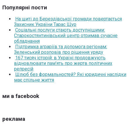
Популярні пости
На щиті до Берездівської громади повертається
Захисник України Тарас Щур
Соціальні послуги стають доступнішими:
Старокостянтинівський центр отримав сучасне
обладнання
Підтримка аграріїв та допомога регіонам:
Зеленський розповів про рішення уряду
167 тисяч історій: в Україні продовжують
відновлювати пам’ять про жертв політичних
репресій
Шлюб без формальностей? Які юридичні наслідки
має спільне життя
ми в facebook
реклама