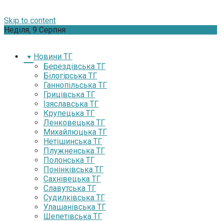
Skip to content
Неділя, 9 Серпня
Новини ТГ
Берездівська ТГ
Білогірська ТГ
Ганнопільська ТГ
Грицівська ТГ
Ізяславська ТГ
Крупецька ТГ
Ленковецька ТГ
Михайлюцька ТГ
Нетішинська ТГ
Плужненська ТГ
Полонська ТГ
Понінківська ТГ
Сахнівецька ТГ
Славутська ТГ
Судилківська ТГ
Улашанівська ТГ
Шепетівська ТГ