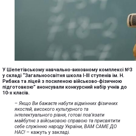
У Шепетівському навчально-виховному комплексі №3
у складі “Загальноосвітня школа І-ІІІ ступенів ім. Н.
Рибака та ліцей з посиленою військово-фізичною
підготовкою” анонсували конкурсний набір учнів до
10-х класів.
–
Якщо Ви бажаєте набути відмінних фізичних
якостей, високого культурного та
інтелектуального рівня, готові пов’язати
майбутнє з військовою справою та присвятити
себе служінню народу України, ВАМ САМЕ ДО
НАС!
– кажуть у закладі.