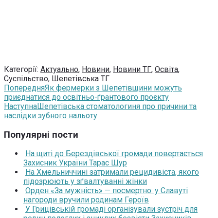
Категорії:
Актуально
,
Новини
,
Новини ТГ
,
Освіта
,
Суспільство
,
Шепетівська ТГ
Попередня
Як фермерки з Шепетівщини можуть
приєднатися до освітньо-ґрантового проєкту
Наступна
Шепетівська стоматологиня про причини та
наслідки зубного нальоту
Популярні пости
На щиті до Берездівської громади повертається
Захисник України Тарас Щур
На Хмельниччині затримали рецидивіста, якого
підозрюють у зґвалтуванні жінки
Орден «За мужність» — посмертно: у Славуті
нагороди вручили родинам Героїв
У Грицівській громаді організували зустріч для