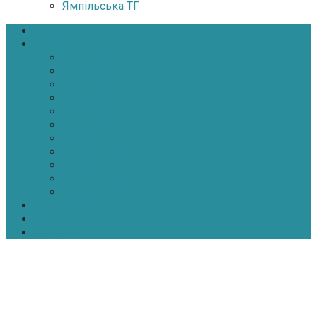
Ямпільська ТГ
Головна
Новини
Політика
Економіка
Інфраструктура
Медицина
Освіта
Культура
Екологія
Суспільство
Спорт
Надзвичайні
АТО-ООС
Інтерв’ю
Про нас
Контакти