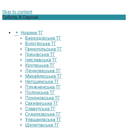
Skip to content
Субота, 8 Серпня
Новини ТГ
Берездівська ТГ
Білогірська ТГ
Ганнопільська ТГ
Грицівська ТГ
Ізяславська ТГ
Крупецька ТГ
Ленковецька ТГ
Михайлюцька ТГ
Нетішинська ТГ
Плужненська ТГ
Полонська ТГ
Понінківська ТГ
Сахнівецька ТГ
Славутська ТГ
Судилківська ТГ
Улашанівська ТГ
Шепетівська ТГ