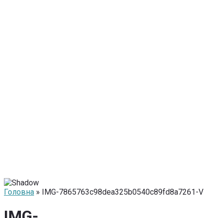
Головна
» IMG-7865763c98dea325b0540c89fd8a7261-V
IMG-