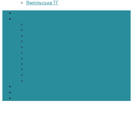
Ямпільська ТГ
Головна
Новини
Політика
Економіка
Інфраструктура
Медицина
Освіта
Культура
Екологія
Суспільство
Спорт
Надзвичайні
АТО-ООС
Інтерв’ю
Про нас
Контакти