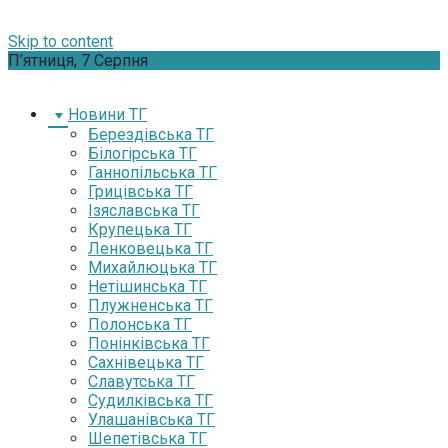
Skip to content
П’ятниця, 7 Серпня
Новини ТГ
Берездівська ТГ
Білогірська ТГ
Ганнопільська ТГ
Грицівська ТГ
Ізяславська ТГ
Крупецька ТГ
Ленковецька ТГ
Михайлюцька ТГ
Нетішинська ТГ
Плужненська ТГ
Полонська ТГ
Понінківська ТГ
Сахнівецька ТГ
Славутська ТГ
Судилківська ТГ
Улашанівська ТГ
Шепетівська ТГ