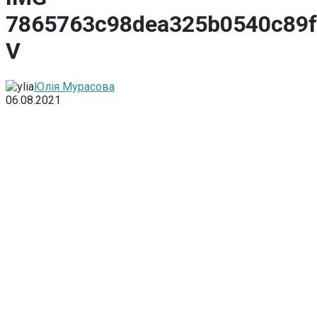
7865763c98dea325b0540c89f
V
Юлія Мурасова
06.08.2021