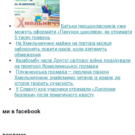
Батьки першокласників уже
можуть оформити «Пакунок школяра»: як отримати
5 тисяч гривень
На Хмельниччині майже на півтора місяця
заборонять ловити раків: коли діятимуть
обмеження
Авіабомбу часів Другої світової війни ліквідували
на території Ярмолинецької громади
Плужненська громада — перлина півночі
Хмельниччини: знайомимо читачів із краєм, де
історія творить сучасність
У Славуті юні учасники отримали «Дипломи
безпеки» після тематичного квесту
ми в facebook