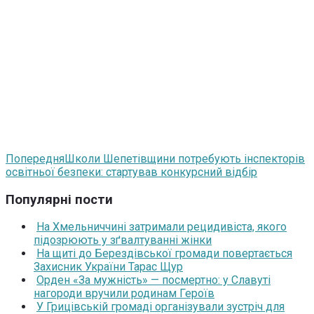
Попередня
Школи Шепетівщини потребують інспекторів
освітньої безпеки: стартував конкурсний відбір
Популярні пости
На Хмельниччині затримали рецидивіста, якого
підозрюють у зґвалтуванні жінки
На щиті до Берездівської громади повертається
Захисник України Тарас Щур
Орден «За мужність» — посмертно: у Славуті
нагороди вручили родинам Героїв
У Грицівській громаді організували зустріч для