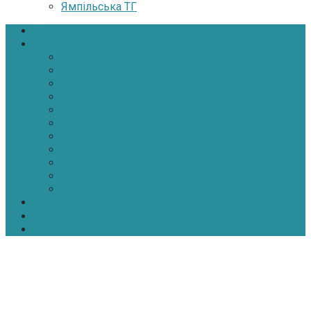
Ямпільська ТГ
Головна
Новини
Політика
Економіка
Інфраструктура
Медицина
Освіта
Культура
Екологія
Суспільство
Спорт
Надзвичайні
АТО-ООС
Інтерв’ю
Про нас
Контакти