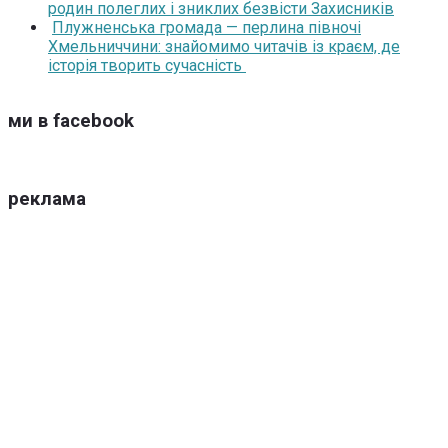
родин полеглих і зниклих безвісти Захисників
Плужненська громада — перлина півночі
Хмельниччини: знайомимо читачів із краєм, де
історія творить сучасність
ми в facebook
реклама