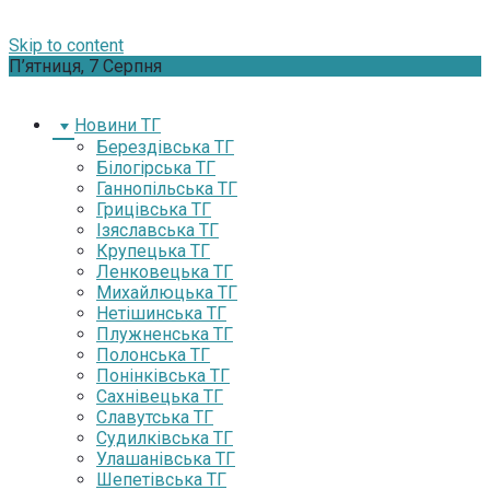
Skip to content
П’ятниця, 7 Серпня
Новини ТГ
Берездівська ТГ
Білогірська ТГ
Ганнопільська ТГ
Грицівська ТГ
Ізяславська ТГ
Крупецька ТГ
Ленковецька ТГ
Михайлюцька ТГ
Нетішинська ТГ
Плужненська ТГ
Полонська ТГ
Понінківська ТГ
Сахнівецька ТГ
Славутська ТГ
Судилківська ТГ
Улашанівська ТГ
Шепетівська ТГ