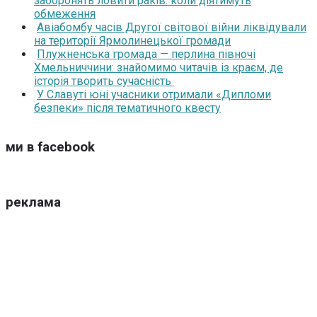
заборонять ловити раків: коли діятимуть
обмеження
Авіабомбу часів Другої світової війни ліквідували
на території Ярмолинецької громади
Плужненська громада — перлина півночі
Хмельниччини: знайомимо читачів із краєм, де
історія творить сучасність
У Славуті юні учасники отримали «Дипломи
безпеки» після тематичного квесту
ми в facebook
реклама