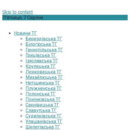
Skip to content
П’ятниця, 7 Серпня
Новини ТГ
Берездівська ТГ
Білогірська ТГ
Ганнопільська ТГ
Грицівська ТГ
Ізяславська ТГ
Крупецька ТГ
Ленковецька ТГ
Михайлюцька ТГ
Нетішинська ТГ
Плужненська ТГ
Полонська ТГ
Понінківська ТГ
Сахнівецька ТГ
Славутська ТГ
Судилківська ТГ
Улашанівська ТГ
Шепетівська ТГ