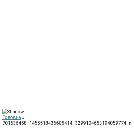
Головна
»
701636458_1455518436605414_3299104653194059774_n