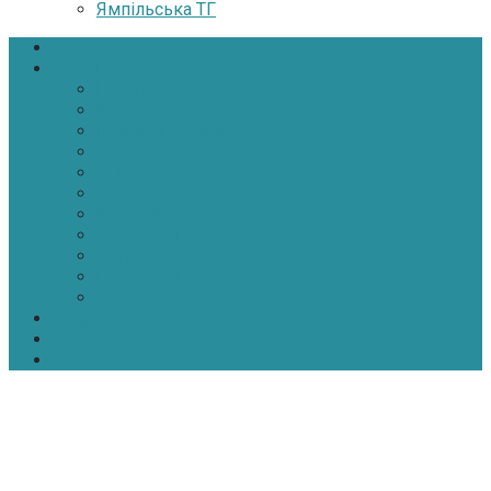
Ямпільська ТГ
Головна
Новини
Політика
Економіка
Інфраструктура
Медицина
Освіта
Культура
Екологія
Суспільство
Спорт
Надзвичайні
АТО-ООС
Інтерв’ю
Про нас
Контакти