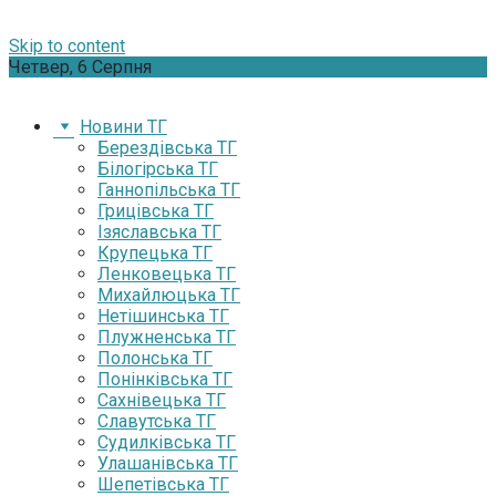
Skip to content
Четвер, 6 Серпня
Новини ТГ
Берездівська ТГ
Білогірська ТГ
Ганнопільська ТГ
Грицівська ТГ
Ізяславська ТГ
Крупецька ТГ
Ленковецька ТГ
Михайлюцька ТГ
Нетішинська ТГ
Плужненська ТГ
Полонська ТГ
Понінківська ТГ
Сахнівецька ТГ
Славутська ТГ
Судилківська ТГ
Улашанівська ТГ
Шепетівська ТГ