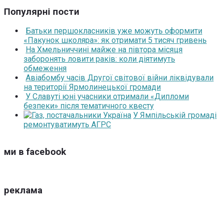
Популярні пости
Батьки першокласників уже можуть оформити
«Пакунок школяра»: як отримати 5 тисяч гривень
На Хмельниччині майже на півтора місяця
заборонять ловити раків: коли діятимуть
обмеження
Авіабомбу часів Другої світової війни ліквідували
на території Ярмолинецької громади
У Славуті юні учасники отримали «Дипломи
безпеки» після тематичного квесту
У Ямпільській громаді
ремонтуватимуть АГРС
ми в facebook
реклама