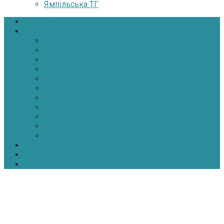
Ямпільська ТГ
Головна
Новини
Політика
Економіка
Інфраструктура
Медицина
Освіта
Культура
Екологія
Суспільство
Спорт
Надзвичайні
АТО-ООС
Інтерв’ю
Про нас
Контакти