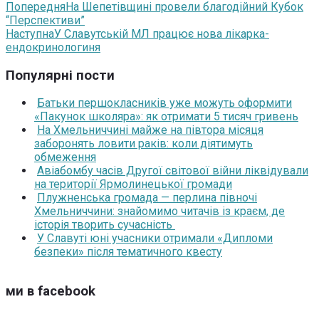
Попередня
На Шепетівщині провели благодійний Кубок
“Перспективи”
Наступна
У Славутській МЛ працює нова лікарка-
ендокринологиня
Популярні пости
Батьки першокласників уже можуть оформити
«Пакунок школяра»: як отримати 5 тисяч гривень
На Хмельниччині майже на півтора місяця
заборонять ловити раків: коли діятимуть
обмеження
Авіабомбу часів Другої світової війни ліквідували
на території Ярмолинецької громади
Плужненська громада — перлина півночі
Хмельниччини: знайомимо читачів із краєм, де
історія творить сучасність
У Славуті юні учасники отримали «Дипломи
безпеки» після тематичного квесту
ми в facebook