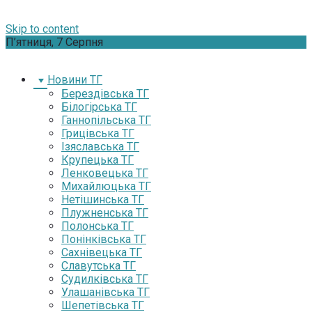
Skip to content
П’ятниця, 7 Серпня
Новини ТГ
Берездівська ТГ
Білогірська ТГ
Ганнопільська ТГ
Грицівська ТГ
Ізяславська ТГ
Крупецька ТГ
Ленковецька ТГ
Михайлюцька ТГ
Нетішинська ТГ
Плужненська ТГ
Полонська ТГ
Понінківська ТГ
Сахнівецька ТГ
Славутська ТГ
Судилківська ТГ
Улашанівська ТГ
Шепетівська ТГ