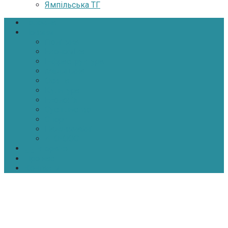
Ямпільська ТГ
Головна
Новини
Політика
Економіка
Інфраструктура
Медицина
Освіта
Культура
Екологія
Суспільство
Спорт
Надзвичайні
АТО-ООС
Інтерв’ю
Про нас
Контакти