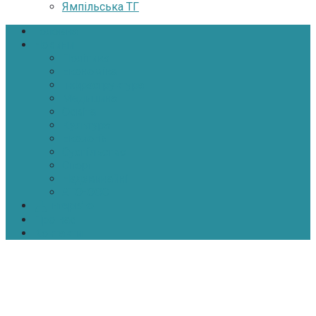
Ямпільська ТГ
Головна
Новини
Політика
Економіка
Інфраструктура
Медицина
Освіта
Культура
Екологія
Суспільство
Спорт
Надзвичайні
АТО-ООС
Інтерв’ю
Про нас
Контакти