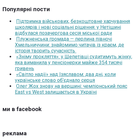
Популярні пости
Підтримка військових, безкоштовне харчування
школярів і нові соціальні рішення: у Нетішині
відбулася позачергова сесія міської ради
Плужненська громада — перлина півночі
Хмельниччини: знайомимо читачів із краєм, де
історія творить сучасність
«Зніму прокляття»: у Шепетівці судитимуть жінку,
яка виманила у пенсіонерки майже 354 тисячі
гривень
«Світло надії» над Ізяславом: два дні, коли
українське слово об’єднало серця
Олег Жох знову на вершині: чемпіонський пояс
East vs West залишається в Україні
ми в facebook
реклама