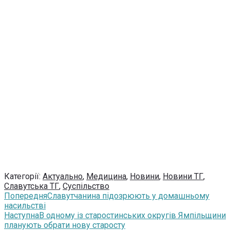
Категорії:
Актуально
,
Медицина
,
Новини
,
Новини ТГ
,
Славутська ТГ
,
Суспільство
Попередня
Славутчанина підозрюють у домашньому
насильстві
Наступна
В одному із старостинських округів Ямпільщини
планують обрати нову старосту