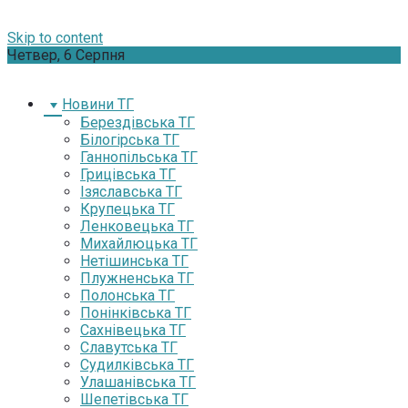
Skip to content
Четвер, 6 Серпня
Новини ТГ
Берездівська ТГ
Білогірська ТГ
Ганнопільська ТГ
Грицівська ТГ
Ізяславська ТГ
Крупецька ТГ
Ленковецька ТГ
Михайлюцька ТГ
Нетішинська ТГ
Плужненська ТГ
Полонська ТГ
Понінківська ТГ
Сахнівецька ТГ
Славутська ТГ
Судилківська ТГ
Улашанівська ТГ
Шепетівська ТГ