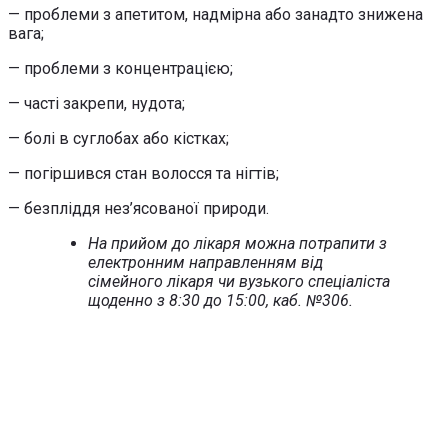
— проблеми з апетитом, надмірна або занадто знижена
вага;
— проблеми з концентрацією;
— часті закрепи, нудота;
— болі в суглобах або кістках;
— погіршився стан волосся та нігтів;
— безпліддя нез’ясованої природи.
На прийом до лікаря можна потрапити з
електронним направленням від
сімейного лікаря чи вузького спеціаліста
щоденно з 8:30 до 15:00, каб. №306.