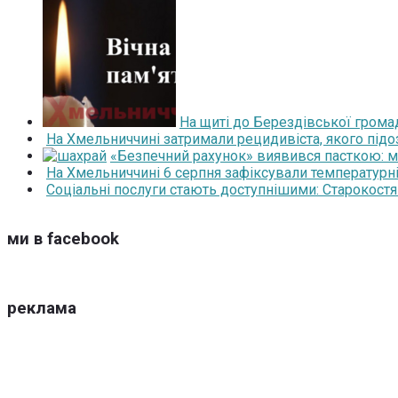
На щиті до Берездівської грома
На Хмельниччині затримали рецидивіста, якого під
«Безпечний рахунок» виявився пасткою: 
На Хмельниччині 6 серпня зафіксували температурні
Соціальні послуги стають доступнішими: Старокост
ми в facebook
реклама