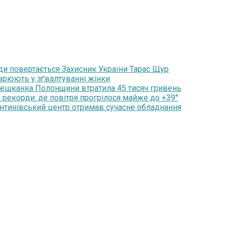
ди повертається Захисник України Тарас Щур
озрюють у зґвалтуванні жінки
мешканка Полонщини втратила 45 тисяч гривень
 рекорди: де повітря прогрілося майже до +39°
янтинівський центр отримав сучасне обладнання