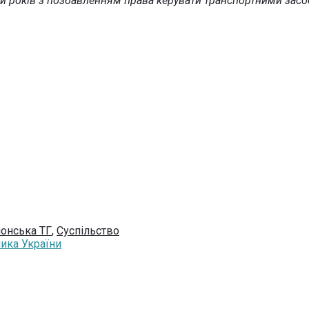
ми років з позбавленням права керувати транспортними засоб
онська ТГ
,
Суспільство
ника України