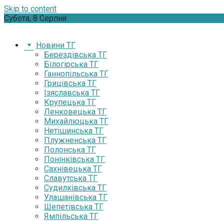
Skip to content
Субота, 8 Серпня
Новини ТГ
Берездівська ТГ
Білогірська ТГ
Ганнопільська ТГ
Грицівська ТГ
Ізяславська ТГ
Крупецька ТГ
Ленковецька ТГ
Михайлюцька ТГ
Нетішинська ТГ
Плужненська ТГ
Полонська ТГ
Понінківська ТГ
Сахнівецька ТГ
Славутська ТГ
Судилківська ТГ
Улашанівська ТГ
Шепетівська ТГ
Ямпільська ТГ