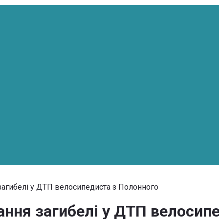
загибелі у ДТП велосипедиста з Полонного
ання загибелі у ДТП велосип