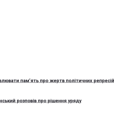
овлювати пам’ять про жертв політичних репресі
нський розповів про рішення уряду