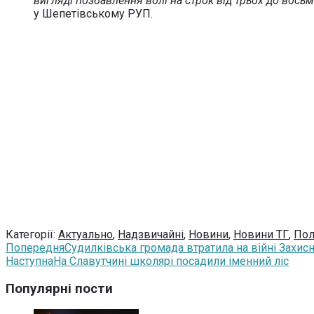
вигляді позбавлення волі на строк від трьох до вось
у Шепетівському РУП.
Категорії:
Актуально
,
Надзвичайні
,
Новини
,
Новини ТГ
,
Пол
Попередня
Судилківська громада втратила на війні Захис
Наступна
На Славутчині школярі посадили іменний ліс
Популярні пости