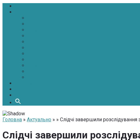
Головна
Новини
Політика
Економіка
Інфраструктура
Медицина
Освіта
Культура
Екологія
Суспільство
Спорт
Надзвичайні
АТО-ООС
Інтерв’ю
Про нас
Контакти
Головна
»
Актуально
» » Слідчі завершили розслідування 
Слідчі завершили розслідув