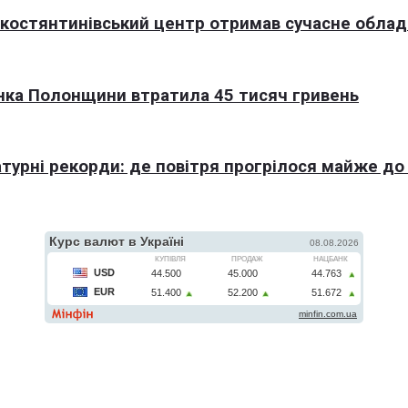
окостянтинівський центр отримав сучасне обла
нка Полонщини втратила 45 тисяч гривень
турні рекорди: де повітря прогрілося майже до