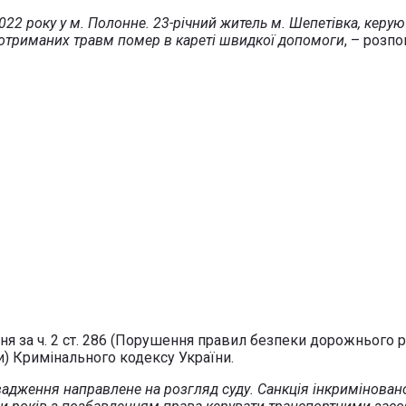
22 року у м. Полонне. 23-річний житель м. Шепетівка, керую
ід отриманих травм помер в кареті швидкої допомоги
, – розпо
 за ч. 2 ст. 286 (Порушення правил безпеки дорожнього ру
) Кримінального кодексу України.
адження направлене на розгляд суду. Санкція інкриміновано