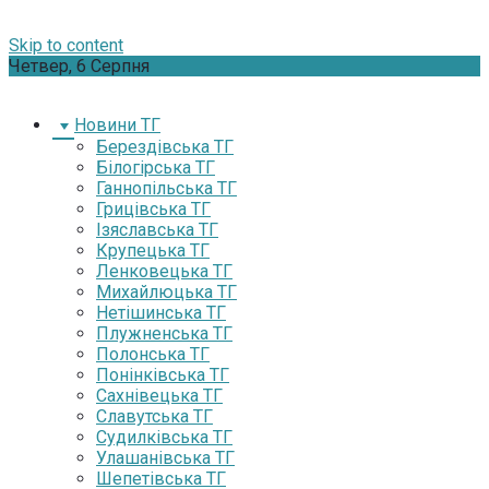
Skip to content
Четвер, 6 Серпня
Новини ТГ
Берездівська ТГ
Білогірська ТГ
Ганнопільська ТГ
Грицівська ТГ
Ізяславська ТГ
Крупецька ТГ
Ленковецька ТГ
Михайлюцька ТГ
Нетішинська ТГ
Плужненська ТГ
Полонська ТГ
Понінківська ТГ
Сахнівецька ТГ
Славутська ТГ
Судилківська ТГ
Улашанівська ТГ
Шепетівська ТГ