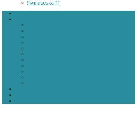
Ямпільська ТГ
Головна
Новини
Політика
Економіка
Інфраструктура
Медицина
Освіта
Культура
Екологія
Суспільство
Спорт
Надзвичайні
АТО-ООС
Інтерв’ю
Про нас
Контакти