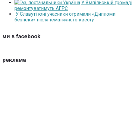
У Ямпільській громаді
ремонтуватимуть АГРС
У Славуті юні учасники отримали «Дипломи
безпеки» після тематичного квесту
ми в facebook
реклама