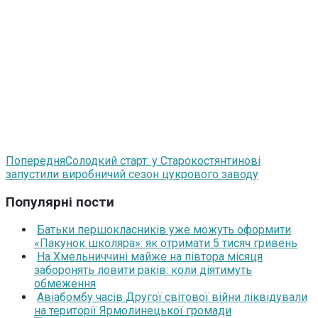
Попередня
Солодкий старт: у Старокостянтинові
запустили виробничий сезон цукрового заводу
Популярні пости
Батьки першокласників уже можуть оформити
«Пакунок школяра»: як отримати 5 тисяч гривень
На Хмельниччині майже на півтора місяця
заборонять ловити раків: коли діятимуть
обмеження
Авіабомбу часів Другої світової війни ліквідували
на території Ярмолинецької громади