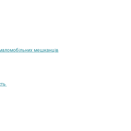
ь маломобільних мешканців
сть