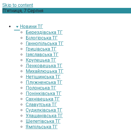
Skip to content
П’ятниця, 7 Серпня
Новини ТГ
Берездівська ТГ
Білогірська ТГ
Ганнопільська ТГ
Грицівська ТГ
Ізяславська ТГ
Крупецька ТГ
Ленковецька ТГ
Михайлюцька ТГ
Нетішинська ТГ
Плужненська ТГ
Полонська ТГ
Понінківська ТГ
Сахнівецька ТГ
Славутська ТГ
Судилківська ТГ
Улашанівська ТГ
Шепетівська ТГ
Ямпільська ТГ