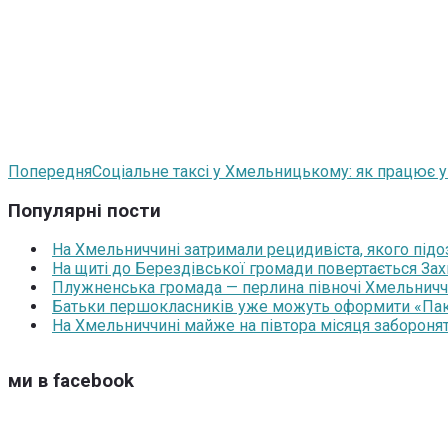
Попередня
Соціальне таксі у Хмельницькому: як працює 
Популярні пости
На Хмельниччині затримали рецидивіста, якого під
На щиті до Берездівської громади повертається За
Плужненська громада — перлина півночі Хмельниччин
Батьки першокласників уже можуть оформити «Паку
На Хмельниччині майже на півтора місяця забороня
ми в facebook