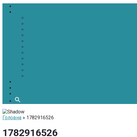
Головна
Новини
Політика
Економіка
Інфраструктура
Медицина
Освіта
Культура
Екологія
Суспільство
Спорт
Надзвичайні
АТО-ООС
Інтерв’ю
Про нас
Контакти
Головна
» 1782916526
1782916526