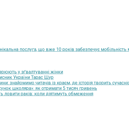
унікальна послуга, що вже 10 років забезпечує мобільніст
озрюють у зґвалтуванні жінки
хисник України Тарас Щур
и: знайомимо читачів із краєм, де історія творить сучасні
нок школяра»: як отримати 5 тисяч гривень
ть ловити раків: коли діятимуть обмеження