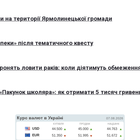
али на території Ярмолинецької громади
пеки» після тематичного квесту
оронять ловити раків: коли діятимуть обмеженн
Пакунок школяра»: як отримати 5 тисяч гривен