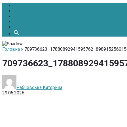
Головна
Новини
Інтерв’ю
Про нас
Контакти
Головна
» 709736623_17880892941595762_898915256015
709736623_17880892941595
Рабчевська Катерина
29.05.2026