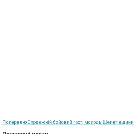
Попередня
Справжній бойовий гарт: молодь Шепетівщини 
Популярні пости