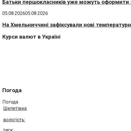
Батьки першокласників уже можуть оформити «
05.08.2026
05.08.2026
На Хмельниччині зафіксували нові температурні
Курси валют в Україні
Погода
Погода
Шепетівка
вологість:
тиск: