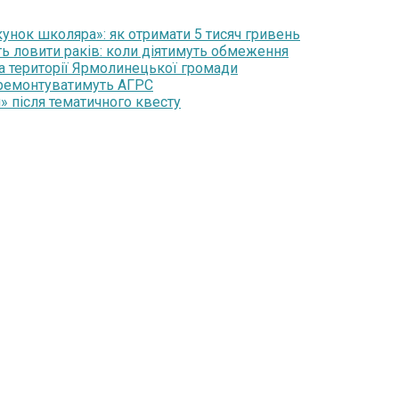
нок школяра»: як отримати 5 тисяч гривень
ть ловити раків: коли діятимуть обмеження
на території Ярмолинецької громади
 ремонтуватимуть АГРС
» після тематичного квесту