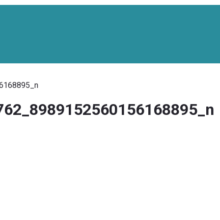
6168895_n
762_8989152560156168895_n