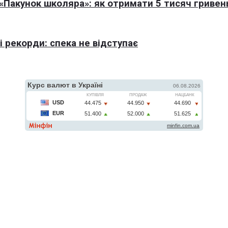
Пакунок школяра»: як отримати 5 тисяч гривен
 рекорди: спека не відступає