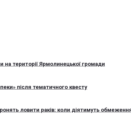
али на території Ярмолинецької громади
пеки» після тематичного квесту
оронять ловити раків: коли діятимуть обмеженн