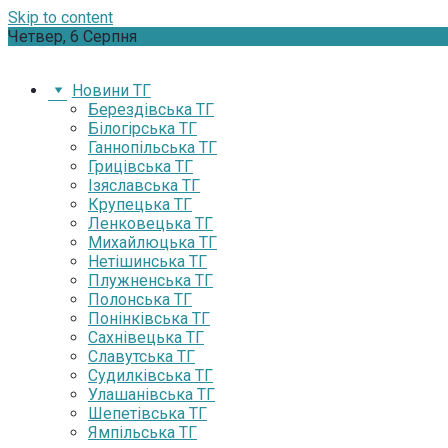
Skip to content
Четвер, 6 Серпня
Новини ТГ
Берездівська ТГ
Білогірська ТГ
Ганнопільська ТГ
Грицівська ТГ
Ізяславська ТГ
Крупецька ТГ
Ленковецька ТГ
Михайлюцька ТГ
Нетішинська ТГ
Плужненська ТГ
Полонська ТГ
Понінківська ТГ
Сахнівецька ТГ
Славутська ТГ
Судилківська ТГ
Улашанівська ТГ
Шепетівська ТГ
Ямпільська ТГ