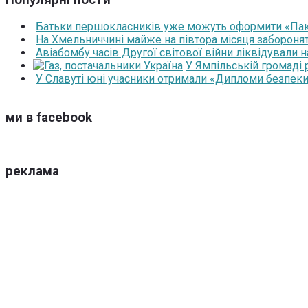
Батьки першокласників уже можуть оформити «Паку
На Хмельниччині майже на півтора місяця забороня
Авіабомбу часів Другої світової війни ліквідували 
У Ямпільській громаді
У Славуті юні учасники отримали «Дипломи безпеки
ми в facebook
реклама