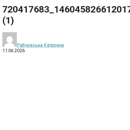
720417683_14604582661201
(1)
Рабчевська Катерина
11.06.2026