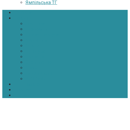
Ямпільська ТГ
Головна
Новини
Політика
Економіка
Інфраструктура
Медицина
Освіта
Культура
Екологія
Суспільство
Спорт
Надзвичайні
АТО-ООС
Інтерв’ю
Про нас
Контакти