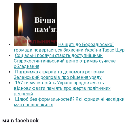
На щиті до Берездівської
громади повертається Захисник України Тарас Щур
Соціальні послуги стають доступнішими:
Старокостянтинівський центр отримав сучасне
обладнання
Підтримка аграріїв та допомога регіонам:
Зеленський розповів про рішення уряду
167 тисяч історій: в Україні продовжують
відновлювати пам’ять про жертв політичних
репресій
Шлюб без формальностей? Які юридичні наслідки
має спільне життя
ми в facebook