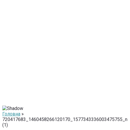
Головна
»
720417683_1460458266120170_1577343336003475755_n
(1)