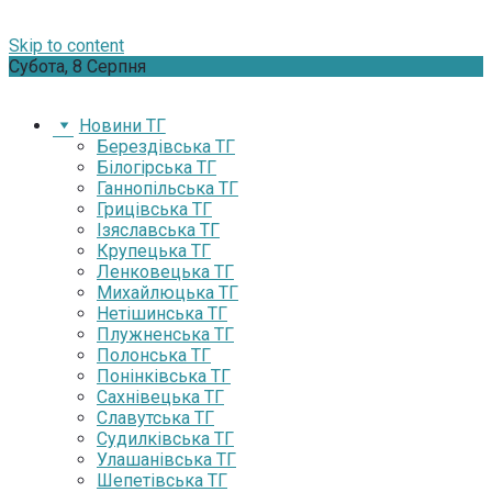
Skip to content
Субота, 8 Серпня
Новини ТГ
Берездівська ТГ
Білогірська ТГ
Ганнопільська ТГ
Грицівська ТГ
Ізяславська ТГ
Крупецька ТГ
Ленковецька ТГ
Михайлюцька ТГ
Нетішинська ТГ
Плужненська ТГ
Полонська ТГ
Понінківська ТГ
Сахнівецька ТГ
Славутська ТГ
Судилківська ТГ
Улашанівська ТГ
Шепетівська ТГ