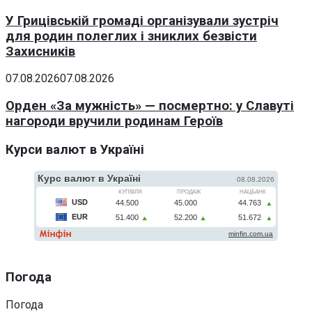
У Грицівській громаді організували зустріч
для родин полеглих і зниклих безвісти
Захисників
07.08.2026
07.08.2026
Орден «За мужність» — посмертно: у Славуті
нагороди вручили родинам Героїв
Курси валют в Україні
Погода
Погода