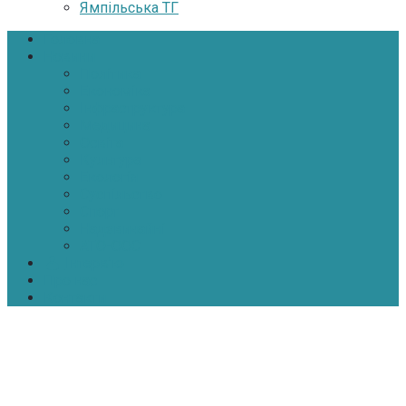
Ямпільська ТГ
Головна
Новини
Політика
Економіка
Інфраструктура
Медицина
Освіта
Культура
Екологія
Суспільство
Спорт
Надзвичайні
АТО-ООС
Інтерв’ю
Про нас
Контакти