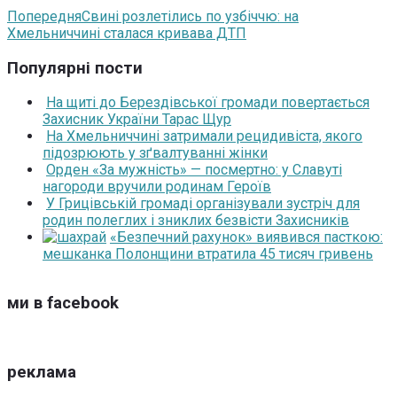
Попередня
Свині розлетілись по узбіччю: на
Хмельниччині сталася кривава ДТП
Популярні пости
На щиті до Берездівської громади повертається
Захисник України Тарас Щур
На Хмельниччині затримали рецидивіста, якого
підозрюють у зґвалтуванні жінки
Орден «За мужність» — посмертно: у Славуті
нагороди вручили родинам Героїв
У Грицівській громаді організували зустріч для
родин полеглих і зниклих безвісти Захисників
«Безпечний рахунок» виявився пасткою:
мешканка Полонщини втратила 45 тисяч гривень
ми в facebook
реклама