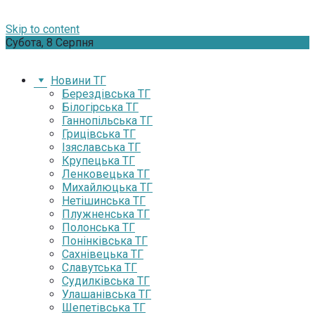
Skip to content
Субота, 8 Серпня
Новини ТГ
Берездівська ТГ
Білогірська ТГ
Ганнопільська ТГ
Грицівська ТГ
Ізяславська ТГ
Крупецька ТГ
Ленковецька ТГ
Михайлюцька ТГ
Нетішинська ТГ
Плужненська ТГ
Полонська ТГ
Понінківська ТГ
Сахнівецька ТГ
Славутська ТГ
Судилківська ТГ
Улашанівська ТГ
Шепетівська ТГ