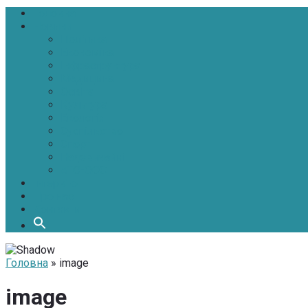
Головна
Новини
Політика
Економіка
Інфраструктура
Медицина
Освіта
Культура
Екологія
Суспільство
Спорт
Надзвичайні
АТО-ООС
Інтерв’ю
Про нас
Контакти
Головна
» image
image