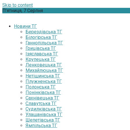
Skip to content
П’ятниця, 7 Серпня
Новини ТГ
Берездівська ТГ
Білогірська ТГ
Ганнопільська ТГ
Грицівська ТГ
Ізяславська ТГ
Крупецька ТГ
Ленковецька ТГ
Михайлюцька ТГ
Нетішинська ТГ
Плужненська ТГ
Полонська ТГ
Понінківська ТГ
Сахнівецька ТГ
Славутська ТГ
Судилківська ТГ
Улашанівська ТГ
Шепетівська ТГ
Ямпільська ТГ