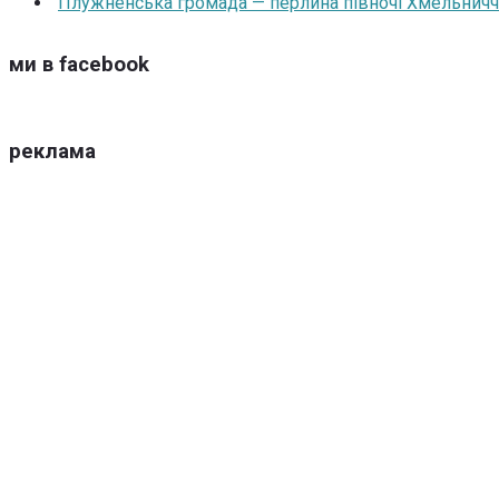
Плужненська громада — перлина півночі Хмельниччин
ми в facebook
реклама