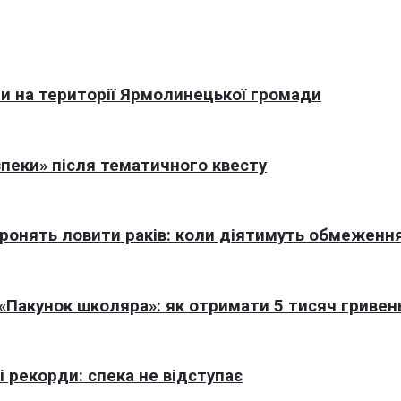
али на території Ярмолинецької громади
пеки» після тематичного квесту
оронять ловити раків: коли діятимуть обмеженн
Пакунок школяра»: як отримати 5 тисяч гривен
 рекорди: спека не відступає