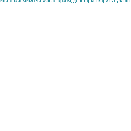
и: знайомимо читачів із краєм, де історія творить сучасні