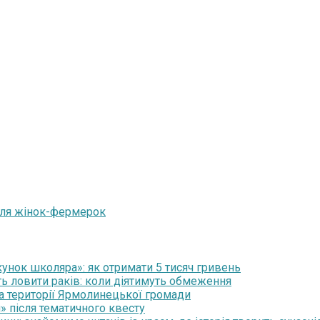
 для жінок-фермерок
нок школяра»: як отримати 5 тисяч гривень
ть ловити раків: коли діятимуть обмеження
на території Ярмолинецької громади
» після тематичного квесту