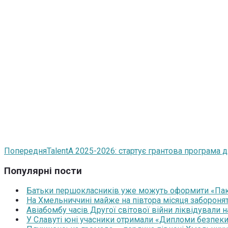
Попередня
TalentA 2025-2026: стартує грантова програма
Популярні пости
Батьки першокласників уже можуть оформити «Паку
На Хмельниччині майже на півтора місяця забороня
Авіабомбу часів Другої світової війни ліквідували 
У Славуті юні учасники отримали «Дипломи безпеки