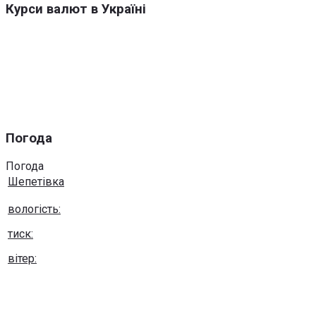
Курси валют в Україні
Погода
Погода
Шепетівка
вологість:
тиск:
вітер:
Погода на 10 днів від
sinoptik.ua