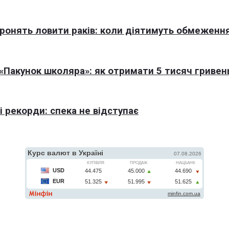
оронять ловити раків: коли діятимуть обмеженн
Пакунок школяра»: як отримати 5 тисяч гривен
 рекорди: спека не відступає