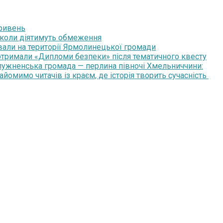
гривень
: коли діятимуть обмеження
ували на території Ярмолинецької громади
 отримали «Дипломи безпеки» після тематичного квесту
ужненська громада — перлина півночі Хмельниччини:
айомимо читачів із краєм, де історія творить сучасність