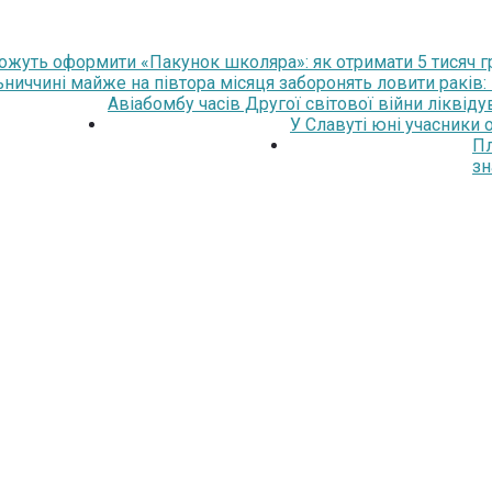
жуть оформити «Пакунок школяра»: як отримати 5 тисяч 
ниччині майже на півтора місяця заборонять ловити раків
Авіабомбу часів Другої світової війни ліквід
У Славуті юні учасники
Пл
зн