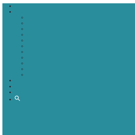
Головна
Новини
Політика
Економіка
Інфраструктура
Медицина
Освіта
Культура
Екологія
Суспільство
Спорт
Надзвичайні
АТО-ООС
Інтерв’ю
Про нас
Контакти