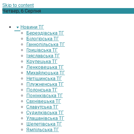
Skip to content
Четвер, 6 Серпня
Новини ТГ
Берездівська ТГ
Білогірська ТГ
Ганнопільська ТГ
Грицівська ТГ
Ізяславська ТГ
Крупецька ТГ
Ленковецька ТГ
Михайлюцька ТГ
Нетішинська ТГ
Плужненська ТГ
Полонська ТГ
Понінківська ТГ
Сахнівецька ТГ
Славутська ТГ
Судилківська ТГ
Улашанівська ТГ
Шепетівська ТГ
Ямпільська ТГ