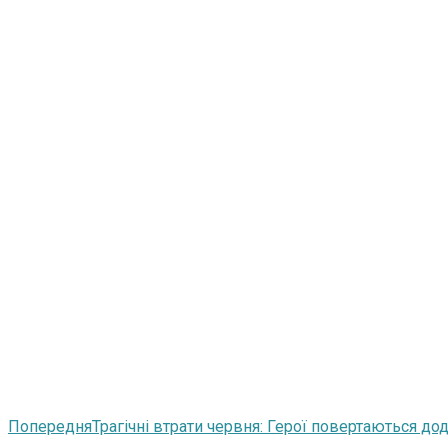
Попередня
Трагічні втрати червня: Герої повертаються д