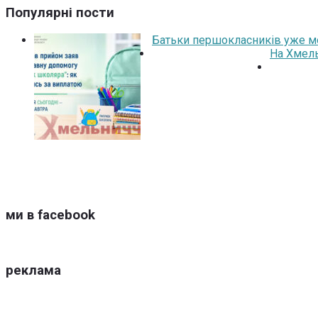
Популярні пости
Батьки першокласників уже мо
На Хмель
ми в facebook
реклама