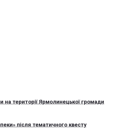
али на території Ярмолинецької громади
пеки» після тематичного квесту