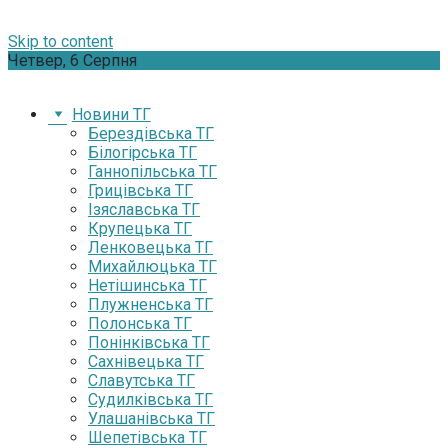
Skip to content
Четвер, 6 Серпня
Новини ТГ
Берездівська ТГ
Білогірська ТГ
Ганнопільська ТГ
Грицівська ТГ
Ізяславська ТГ
Крупецька ТГ
Ленковецька ТГ
Михайлюцька ТГ
Нетішинська ТГ
Плужненська ТГ
Полонська ТГ
Понінківська ТГ
Сахнівецька ТГ
Славутська ТГ
Судилківська ТГ
Улашанівська ТГ
Шепетівська ТГ