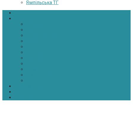
Ямпільська ТГ
Головна
Новини
Політика
Економіка
Інфраструктура
Медицина
Освіта
Культура
Екологія
Суспільство
Спорт
Надзвичайні
АТО-ООС
Інтерв’ю
Про нас
Контакти