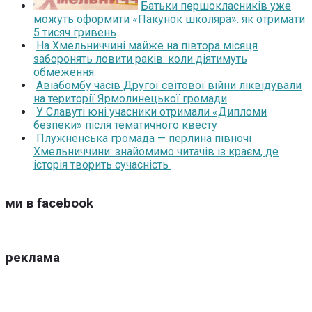
Батьки першокласників уже
можуть оформити «Пакунок школяра»: як отримати
5 тисяч гривень
На Хмельниччині майже на півтора місяця
заборонять ловити раків: коли діятимуть
обмеження
Авіабомбу часів Другої світової війни ліквідували
на території Ярмолинецької громади
У Славуті юні учасники отримали «Дипломи
безпеки» після тематичного квесту
Плужненська громада — перлина півночі
Хмельниччини: знайомимо читачів із краєм, де
історія творить сучасність
ми в facebook
реклама