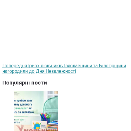
Попередня
Трьох лісівників Ізяславщини та Білогірщини
нагородили до Дня Незалежності
Популярні пости