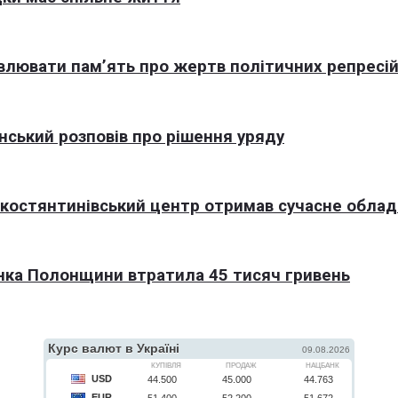
овлювати пам’ять про жертв політичних репресі
нський розповів про рішення уряду
окостянтинівський центр отримав сучасне обла
нка Полонщини втратила 45 тисяч гривень