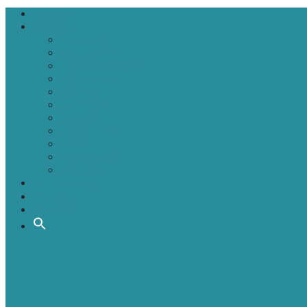
Головна
Новини
Політика
Економіка
Інфраструктура
Медицина
Освіта
Культура
Екологія
Суспільство
Спорт
Надзвичайні
АТО-ООС
Інтерв’ю
Про нас
Контакти