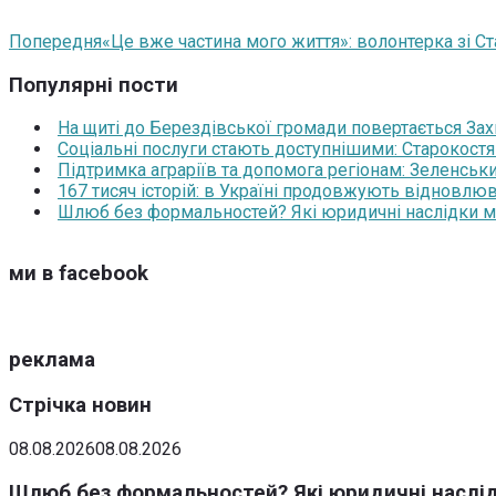
Попередня
«Це вже частина мого життя»: волонтерка зі С
Популярні пости
На щиті до Берездівської громади повертається За
Соціальні послуги стають доступнішими: Старокост
Підтримка аграріїв та допомога регіонам: Зеленськ
167 тисяч історій: в Україні продовжують відновлюв
Шлюб без формальностей? Які юридичні наслідки м
ми в facebook
реклама
Стрічка новин
08.08.2026
08.08.2026
Шлюб без формальностей? Які юридичні наслід