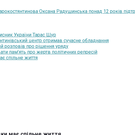
тарокостянтинова Оксана Радушинська понад 12 років підт
хисник України Тарас Щур
янтинівський центр отримав сучасне обладнання
ий розповів про рішення уряду
ати пам’ять про жертв політичних репресій
ає спільне життя
ки має спільне життя