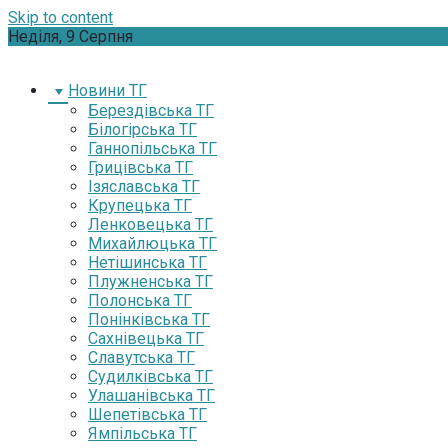
Skip to content
Неділя, 9 Серпня
Новини ТГ
Берездівська ТГ
Білогірська ТГ
Ганнопільська ТГ
Грицівська ТГ
Ізяславська ТГ
Крупецька ТГ
Ленковецька ТГ
Михайлюцька ТГ
Нетішинська ТГ
Плужненська ТГ
Полонська ТГ
Понінківська ТГ
Сахнівецька ТГ
Славутська ТГ
Судилківська ТГ
Улашанівська ТГ
Шепетівська ТГ
Ямпільська ТГ