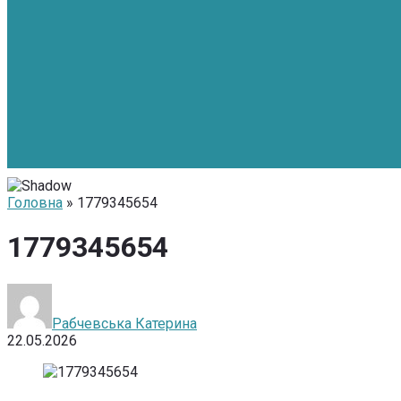
Головна
» 1779345654
1779345654
Рабчевська Катерина
22.05.2026