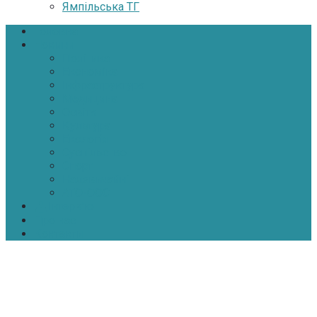
Ямпільська ТГ
Головна
Новини
Політика
Економіка
Інфраструктура
Медицина
Освіта
Культура
Екологія
Суспільство
Спорт
Надзвичайні
АТО-ООС
Інтерв’ю
Про нас
Контакти