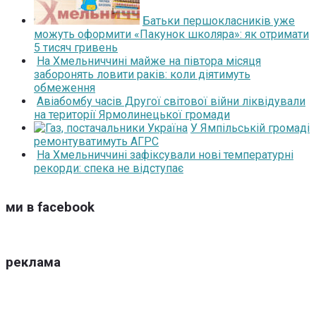
Батьки першокласників уже
можуть оформити «Пакунок школяра»: як отримати
5 тисяч гривень
На Хмельниччині майже на півтора місяця
заборонять ловити раків: коли діятимуть
обмеження
Авіабомбу часів Другої світової війни ліквідували
на території Ярмолинецької громади
У Ямпільській громаді
ремонтуватимуть АГРС
На Хмельниччині зафіксували нові температурні
рекорди: спека не відступає
ми в facebook
реклама