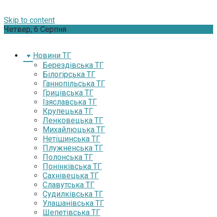
Skip to content
Четвер, 6 Серпня
Новини ТГ
Берездівська ТГ
Білогірська ТГ
Ганнопільська ТГ
Грицівська ТГ
Ізяславська ТГ
Крупецька ТГ
Ленковецька ТГ
Михайлюцька ТГ
Нетішинська ТГ
Плужненська ТГ
Полонська ТГ
Понінківська ТГ
Сахнівецька ТГ
Славутська ТГ
Судилківська ТГ
Улашанівська ТГ
Шепетівська ТГ