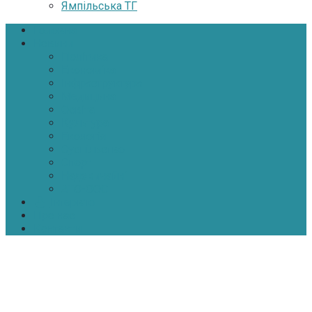
Ямпільська ТГ
Головна
Новини
Політика
Економіка
Інфраструктура
Медицина
Освіта
Культура
Екологія
Суспільство
Спорт
Надзвичайні
АТО-ООС
Інтерв’ю
Про нас
Контакти