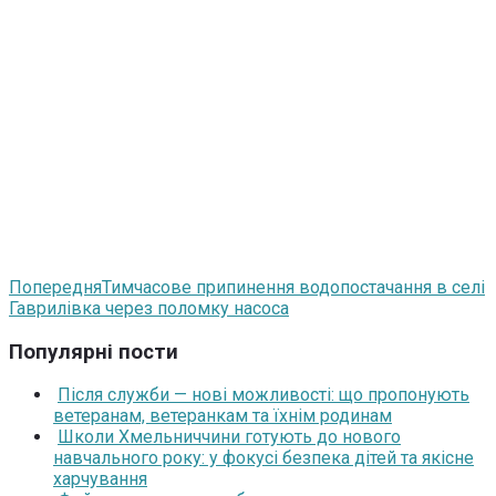
Попередня
Тимчасове припинення водопостачання в селі
Гаврилівка через поломку насоса
Популярні пости
Після служби — нові можливості: що пропонують
ветеранам, ветеранкам та їхнім родинам
Школи Хмельниччини готують до нового
навчального року: у фокусі безпека дітей та якісне
харчування