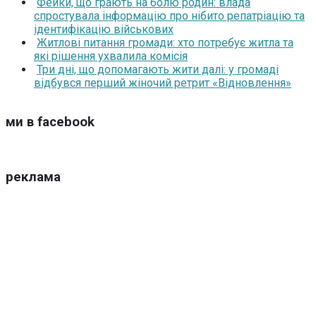
Фейки, що грають на болю родин: влада
спростувала інформацію про нібито репатріацію та
ідентифікацію військових
Житлові питання громади: хто потребує житла та
які рішення ухвалила комісія
Три дні, що допомагають жити далі: у громаді
відбувся перший жіночий ретрит «Відновлення»
ми в facebook
реклама