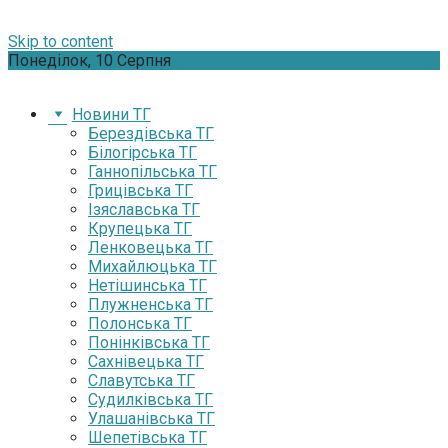
Skip to content
Понеділок, 10 Серпня
Новини ТГ
Берездівська ТГ
Білогірська ТГ
Ганнопільська ТГ
Грицівська ТГ
Ізяславська ТГ
Крупецька ТГ
Ленковецька ТГ
Михайлюцька ТГ
Нетішинська ТГ
Плужненська ТГ
Полонська ТГ
Понінківська ТГ
Сахнівецька ТГ
Славутська ТГ
Судилківська ТГ
Улашанівська ТГ
Шепетівська ТГ