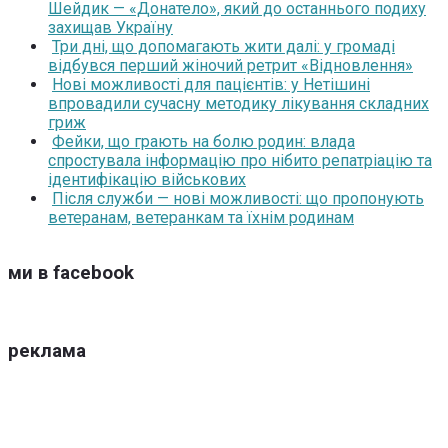
Шейдик — «Донатело», який до останнього подиху
захищав Україну
Три дні, що допомагають жити далі: у громаді
відбувся перший жіночий ретрит «Відновлення»
Нові можливості для пацієнтів: у Нетішині
впровадили сучасну методику лікування складних
гриж
Фейки, що грають на болю родин: влада
спростувала інформацію про нібито репатріацію та
ідентифікацію військових
Після служби — нові можливості: що пропонують
ветеранам, ветеранкам та їхнім родинам
ми в facebook
реклама