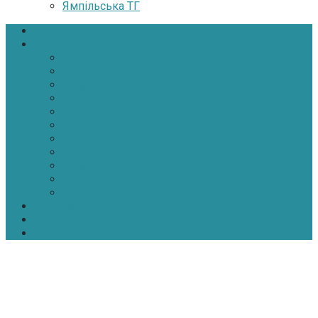
Ямпільська ТГ
Головна
Новини
Політика
Економіка
Інфраструктура
Медицина
Освіта
Культура
Екологія
Суспільство
Спорт
Надзвичайні
АТО-ООС
Інтерв’ю
Про нас
Контакти