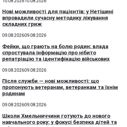
10.08.2026
10.08.2026
Нові можливості для пацієнтів: у Нетішині
впровадили сучасну методику лікування
складних гриж
09.08.2026
09.08.2026
Фейки, що грають на болю родин: влада
спростувала інформацію про нібито
репатріацію та ідентифікацію військових
09.08.2026
09.08.2026
Після служби — нові можливості: що
пропонують ветеранам, ветеранкам та їхнім
родинам
09.08.2026
09.08.2026
Школи Хмельниччини готують до нового
навчального року: у фокусі безпека дітей та