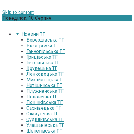
Skip to content
Понеділок, 10 Серпня
Новини ТГ
Берездівська ТГ
Білогірська ТГ
Ганнопільська ТГ
Грицівська ТГ
Ізяславська ТГ
Крупецька ТГ
Ленковецька ТГ
Михайлюцька ТГ
Нетішинська ТГ
Плужненська ТГ
Полонська ТГ
Понінківська ТГ
Сахнівецька ТГ
Славутська ТГ
Судилківська ТГ
Улашанівська ТГ
Шепетівська ТГ