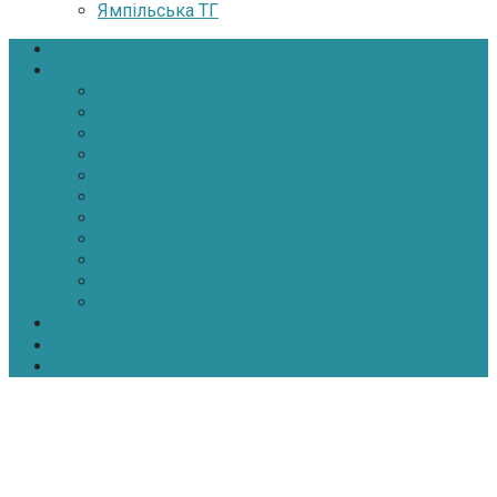
Ямпільська ТГ
Головна
Новини
Політика
Економіка
Інфраструктура
Медицина
Освіта
Культура
Екологія
Суспільство
Спорт
Надзвичайні
АТО-ООС
Інтерв’ю
Про нас
Контакти