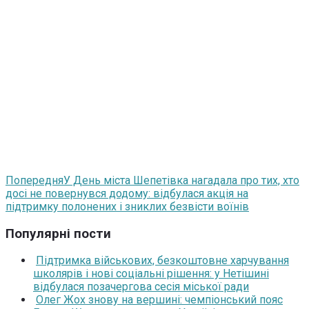
Попередня
У День міста Шепетівка нагадала про тих, хто
досі не повернувся додому: відбулася акція на
підтримку полонених і зниклих безвісти воїнів
Популярні пости
Підтримка військових, безкоштовне харчування
школярів і нові соціальні рішення: у Нетішині
відбулася позачергова сесія міської ради
Олег Жох знову на вершині: чемпіонський пояс