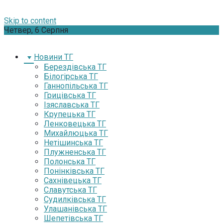
Skip to content
Четвер, 6 Серпня
Новини ТГ
Берездівська ТГ
Білогірська ТГ
Ганнопільська ТГ
Грицівська ТГ
Ізяславська ТГ
Крупецька ТГ
Ленковецька ТГ
Михайлюцька ТГ
Нетішинська ТГ
Плужненська ТГ
Полонська ТГ
Понінківська ТГ
Сахнівецька ТГ
Славутська ТГ
Судилківська ТГ
Улашанівська ТГ
Шепетівська ТГ