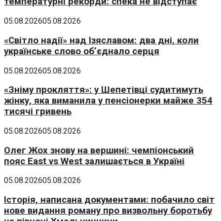
температурні рекорди: спека не відступає
05.08.2026
05.08.2026
«Світло надії» над Ізяславом: два дні, коли
українське слово об’єднало серця
05.08.2026
05.08.2026
«Зніму прокляття»: у Шепетівці судитимуть
жінку, яка виманила у пенсіонерки майже 354
тисячі гривень
05.08.2026
05.08.2026
Олег Жох знову на вершині: чемпіонський
пояс East vs West залишається в Україні
05.08.2026
05.08.2026
Історія, написана документами: побачило світ
нове видання роману про визвольну боротьбу