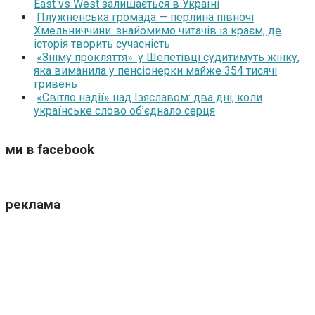
East vs West залишається в Україні
Плужненська громада — перлина півночі
Хмельниччини: знайомимо читачів із краєм, де
історія творить сучасність
«Зніму прокляття»: у Шепетівці судитимуть жінку,
яка виманила у пенсіонерки майже 354 тисячі
гривень
«Світло надії» над Ізяславом: два дні, коли
українське слово об’єднало серця
ми в facebook
реклама