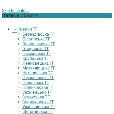
Skip to content
П’ятниця, 7 Серпня
Новини ТГ
Берездівська ТГ
Білогірська ТГ
Ганнопільська ТГ
Грицівська ТГ
Ізяславська ТГ
Крупецька ТГ
Ленковецька ТГ
Михайлюцька ТГ
Нетішинська ТГ
Плужненська ТГ
Полонська ТГ
Понінківська ТГ
Сахнівецька ТГ
Славутська ТГ
Судилківська ТГ
Улашанівська ТГ
Шепетівська ТГ