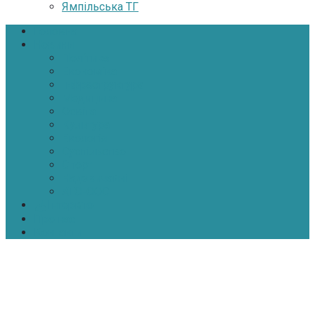
Ямпільська ТГ
Головна
Новини
Політика
Економіка
Інфраструктура
Медицина
Освіта
Культура
Екологія
Суспільство
Спорт
Надзвичайні
АТО-ООС
Інтерв’ю
Про нас
Контакти