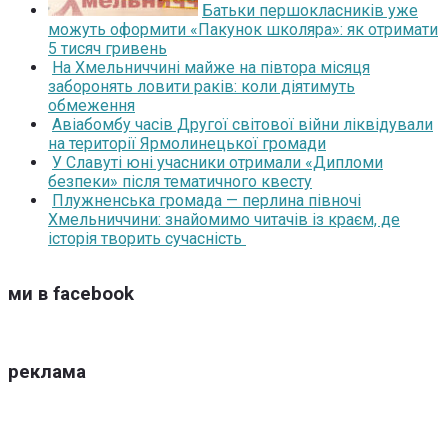
Батьки першокласників уже
можуть оформити «Пакунок школяра»: як отримати
5 тисяч гривень
На Хмельниччині майже на півтора місяця
заборонять ловити раків: коли діятимуть
обмеження
Авіабомбу часів Другої світової війни ліквідували
на території Ярмолинецької громади
У Славуті юні учасники отримали «Дипломи
безпеки» після тематичного квесту
Плужненська громада — перлина півночі
Хмельниччини: знайомимо читачів із краєм, де
історія творить сучасність
ми в facebook
реклама