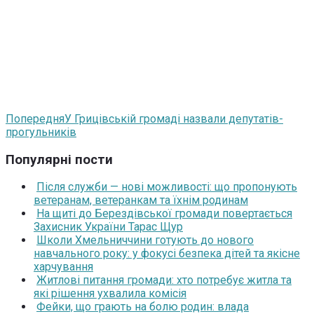
Попередня
У Грицівській громаді назвали депутатів-
прогульників
Популярні пости
Після служби — нові можливості: що пропонують
ветеранам, ветеранкам та їхнім родинам
На щиті до Берездівської громади повертається
Захисник України Тарас Щур
Школи Хмельниччини готують до нового
навчального року: у фокусі безпека дітей та якісне
харчування
Житлові питання громади: хто потребує житла та
які рішення ухвалила комісія
Фейки, що грають на болю родин: влада