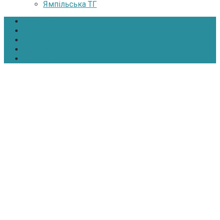
Ямпільська ТГ
Головна
Новини
Інтерв’ю
Про нас
Контакти