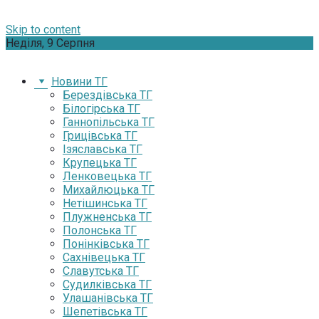
Skip to content
Неділя, 9 Серпня
Новини ТГ
Берездівська ТГ
Білогірська ТГ
Ганнопільська ТГ
Грицівська ТГ
Ізяславська ТГ
Крупецька ТГ
Ленковецька ТГ
Михайлюцька ТГ
Нетішинська ТГ
Плужненська ТГ
Полонська ТГ
Понінківська ТГ
Сахнівецька ТГ
Славутська ТГ
Судилківська ТГ
Улашанівська ТГ
Шепетівська ТГ