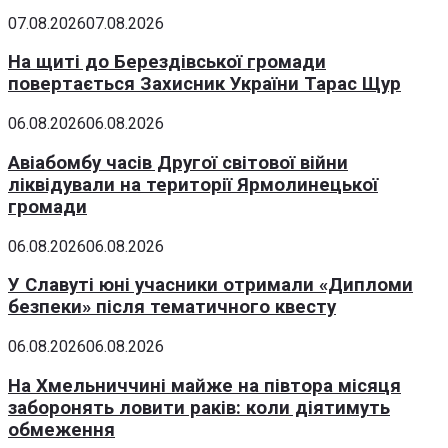
07.08.2026
07.08.2026
На щиті до Берездівської громади
повертається Захисник України Тарас Щур
06.08.2026
06.08.2026
Авіабомбу часів Другої світової війни
ліквідували на території Ярмолинецької
громади
06.08.2026
06.08.2026
У Славуті юні учасники отримали «Дипломи
безпеки» після тематичного квесту
06.08.2026
06.08.2026
На Хмельниччині майже на півтора місяця
заборонять ловити раків: коли діятимуть
обмеження