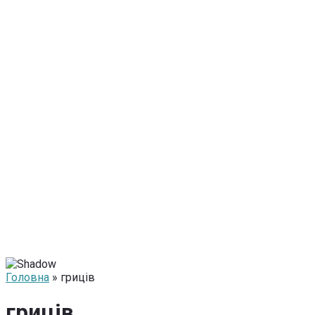
Головна
» гриців
гриців