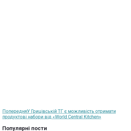
Попередня
У Грицівській ТГ є можливість отримати
продуктові набори від «World Central Kitchen»
Популярні пости