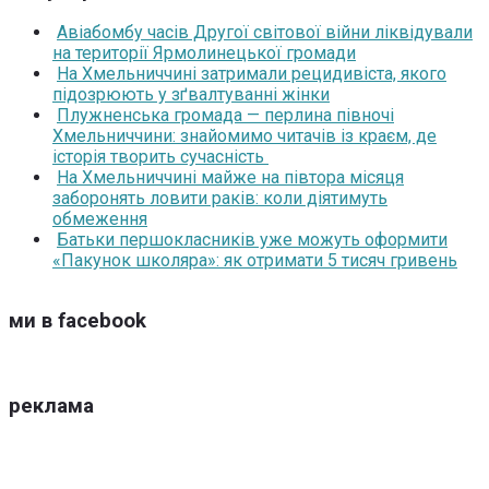
Авіабомбу часів Другої світової війни ліквідували
на території Ярмолинецької громади
На Хмельниччині затримали рецидивіста, якого
підозрюють у зґвалтуванні жінки
Плужненська громада — перлина півночі
Хмельниччини: знайомимо читачів із краєм, де
історія творить сучасність
На Хмельниччині майже на півтора місяця
заборонять ловити раків: коли діятимуть
обмеження
Батьки першокласників уже можуть оформити
«Пакунок школяра»: як отримати 5 тисяч гривень
ми в facebook
реклама