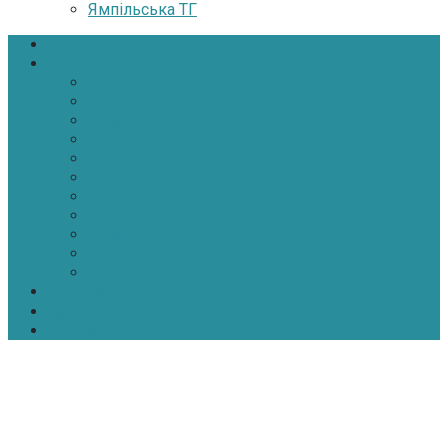
Ямпільська ТГ
Головна
Новини
Політика
Економіка
Інфраструктура
Медицина
Освіта
Культура
Екологія
Суспільство
Спорт
Надзвичайні
АТО-ООС
Інтерв’ю
Про нас
Контакти