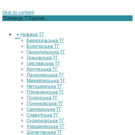
Skip to content
П’ятниця, 7 Серпня
Новини ТГ
Берездівська ТГ
Білогірська ТГ
Ганнопільська ТГ
Грицівська ТГ
Ізяславська ТГ
Крупецька ТГ
Ленковецька ТГ
Михайлюцька ТГ
Нетішинська ТГ
Плужненська ТГ
Полонська ТГ
Понінківська ТГ
Сахнівецька ТГ
Славутська ТГ
Судилківська ТГ
Улашанівська ТГ
Шепетівська ТГ