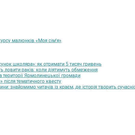
урсу малюнків «Моя сім’я»
нок школяра»: як отримати 5 тисяч гривень
ть ловити раків: коли діятимуть обмеження
на території Ярмолинецької громади
» після тематичного квесту
и: знайомимо читачів із краєм, де історія творить сучасні