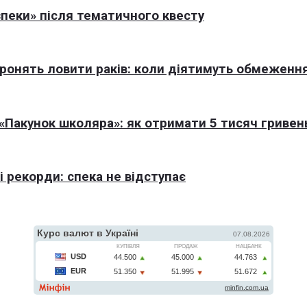
пеки» після тематичного квесту
оронять ловити раків: коли діятимуть обмеженн
Пакунок школяра»: як отримати 5 тисяч гривен
 рекорди: спека не відступає