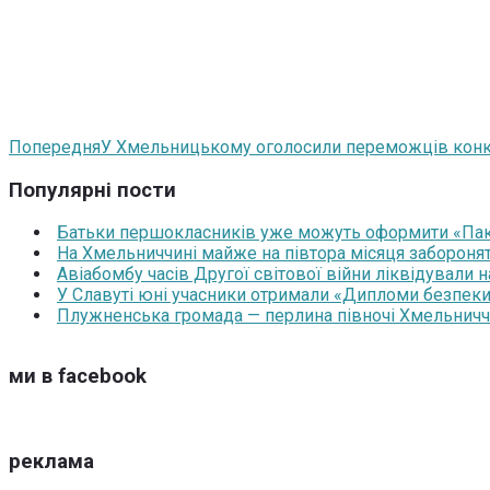
Попередня
У Хмельницькому оголосили переможців конк
Популярні пости
Батьки першокласників уже можуть оформити «Паку
На Хмельниччині майже на півтора місяця забороня
Авіабомбу часів Другої світової війни ліквідували 
У Славуті юні учасники отримали «Дипломи безпеки
Плужненська громада — перлина півночі Хмельниччин
ми в facebook
реклама