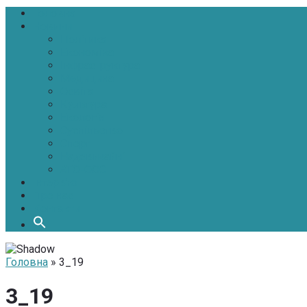
Головна
Новини
Політика
Економіка
Інфраструктура
Медицина
Освіта
Культура
Екологія
Суспільство
Спорт
Надзвичайні
АТО-ООС
Інтерв’ю
Про нас
Контакти
Головна
» 3_19
3_19