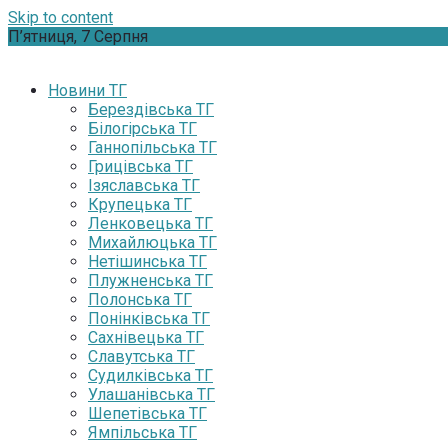
Skip to content
П’ятниця, 7 Серпня
Новини ТГ
Берездівська ТГ
Білогірська ТГ
Ганнопільська ТГ
Грицівська ТГ
Ізяславська ТГ
Крупецька ТГ
Ленковецька ТГ
Михайлюцька ТГ
Нетішинська ТГ
Плужненська ТГ
Полонська ТГ
Понінківська ТГ
Сахнівецька ТГ
Славутська ТГ
Судилківська ТГ
Улашанівська ТГ
Шепетівська ТГ
Ямпільська ТГ