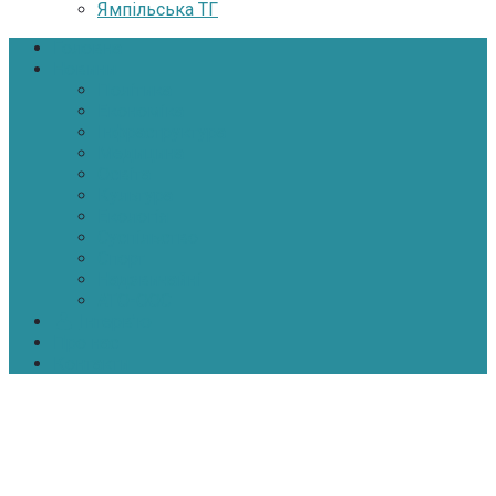
Ямпільська ТГ
Головна
Новини
Політика
Економіка
Інфраструктура
Медицина
Освіта
Культура
Екологія
Суспільство
Спорт
Надзвичайні
АТО-ООС
Інтерв’ю
Про нас
Контакти