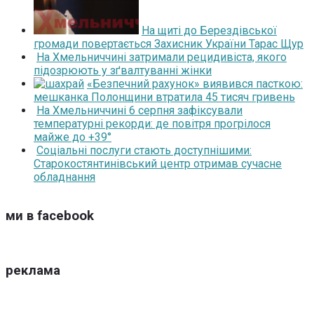
На щиті до Берездівської
громади повертається Захисник України Тарас Щур
На Хмельниччині затримали рецидивіста, якого
підозрюють у зґвалтуванні жінки
«Безпечний рахунок» виявився пасткою:
мешканка Полонщини втратила 45 тисяч гривень
На Хмельниччині 6 серпня зафіксували
температурні рекорди: де повітря прогрілося
майже до +39°
Соціальні послуги стають доступнішими:
Старокостянтинівський центр отримав сучасне
обладнання
ми в facebook
реклама