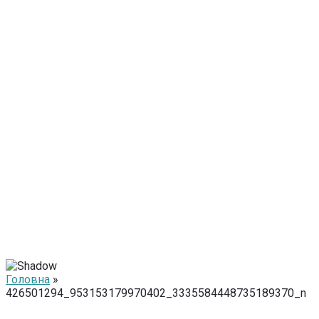
Головна
»
426501294_953153179970402_3335584448735189370_n