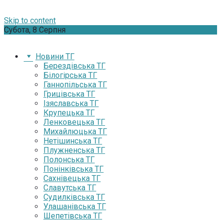
Skip to content
Субота, 8 Серпня
Новини ТГ
Берездівська ТГ
Білогірська ТГ
Ганнопільська ТГ
Грицівська ТГ
Ізяславська ТГ
Крупецька ТГ
Ленковецька ТГ
Михайлюцька ТГ
Нетішинська ТГ
Плужненська ТГ
Полонська ТГ
Понінківська ТГ
Сахнівецька ТГ
Славутська ТГ
Судилківська ТГ
Улашанівська ТГ
Шепетівська ТГ