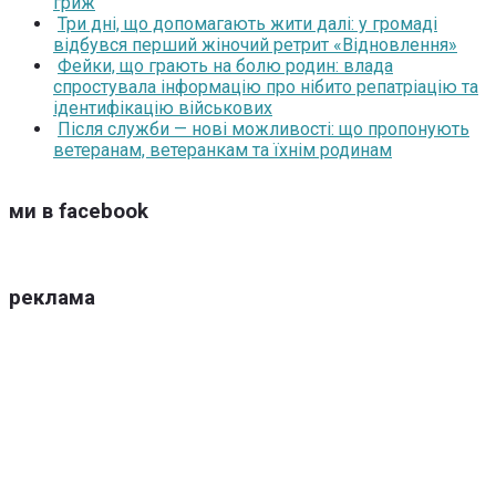
гриж
Три дні, що допомагають жити далі: у громаді
відбувся перший жіночий ретрит «Відновлення»
Фейки, що грають на болю родин: влада
спростувала інформацію про нібито репатріацію та
ідентифікацію військових
Після служби — нові можливості: що пропонують
ветеранам, ветеранкам та їхнім родинам
ми в facebook
реклама