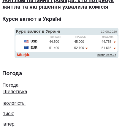
Житлові питання громади: хто потребує
житла та які рішення ухвалила комісія
Курси валют в Україні
Погода
Погода
Шепетівка
вологість:
тиск:
вітер: