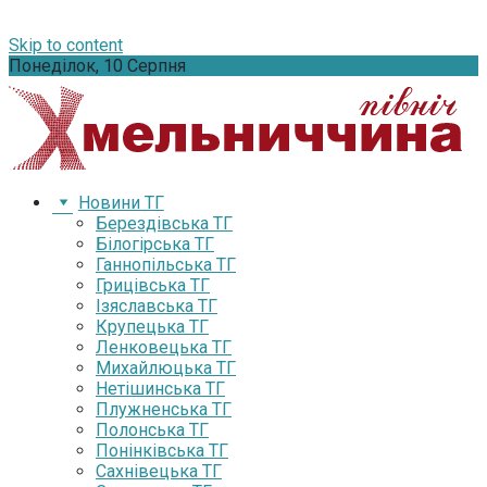
Skip to content
Понеділок, 10 Серпня
Новини ТГ
Берездівська ТГ
Білогірська ТГ
Ганнопільська ТГ
Грицівська ТГ
Ізяславська ТГ
Крупецька ТГ
Ленковецька ТГ
Михайлюцька ТГ
Нетішинська ТГ
Плужненська ТГ
Полонська ТГ
Понінківська ТГ
Сахнівецька ТГ