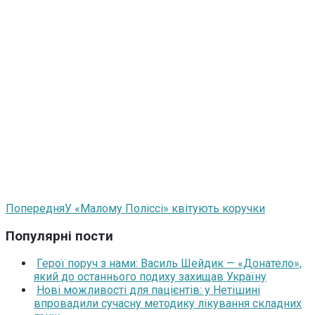
Попередня
У «Малому Поліссі» квітують коручки
Популярні пости
Герої поруч з нами: Василь Шейдик — «Донатело»,
який до останнього подиху захищав Україну
Нові можливості для пацієнтів: у Нетішині
впровадили сучасну методику лікування складних