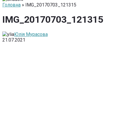
Головна
» IMG_20170703_121315
IMG_20170703_121315
Юлія Мурасова
21.07.2021