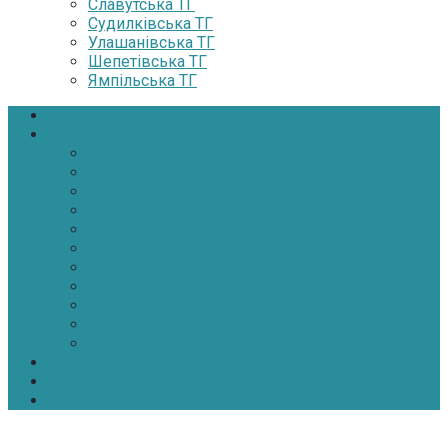
Славутська ТГ
Судилківська ТГ
Улашанівська ТГ
Шепетівська ТГ
Ямпільська ТГ
Головна
Новини
Політика
Економіка
Інфраструктура
Медицина
Освіта
Культура
Екологія
Суспільство
Спорт
Надзвичайні
АТО-ООС
Інтерв’ю
Про нас
Контакти