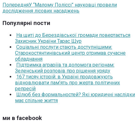
Попередня
У “Малому Поліссі” науковці провели
дослідження лісових насаджень
Популярні пости
На щиті до Берездівської громади повертається
Захисник України Тарас Щур
Соціальні послуги стають доступнішими:
Старокостянтинівський центр отримав сучасне
обладнання
Підтримка аграріїв та допомога регіонам:
Зеленський розповів про рішення уряду
167 тисяч історій: в Україні продовжують
відновлювати пам’ять про жертв політичних
репресій
Шлюб без формальностей? Які юридичні наслідки
має спільне життя
ми в facebook