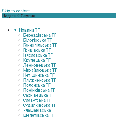
Skip to content
Неділя, 9 Серпня
Новини ТГ
Берездівська ТГ
Білогірська ТГ
Ганнопільська ТГ
Грицівська ТГ
Ізяславська ТГ
Крупецька ТГ
Ленковецька ТГ
Михайлюцька ТГ
Нетішинська ТГ
Плужненська ТГ
Полонська ТГ
Понінківська ТГ
Сахнівецька ТГ
Славутська ТГ
Судилківська ТГ
Улашанівська ТГ
Шепетівська ТГ