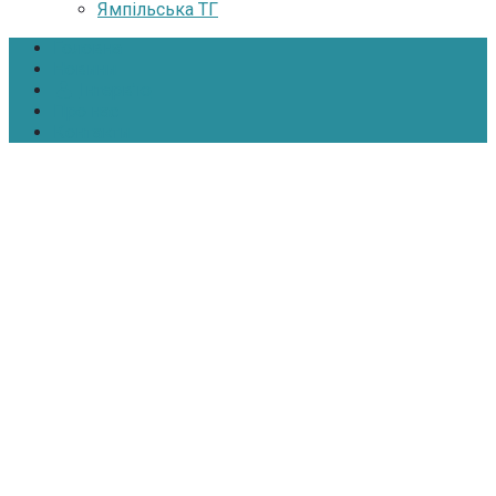
Ямпільська ТГ
Головна
Новини
Інтерв’ю
Про нас
Контакти