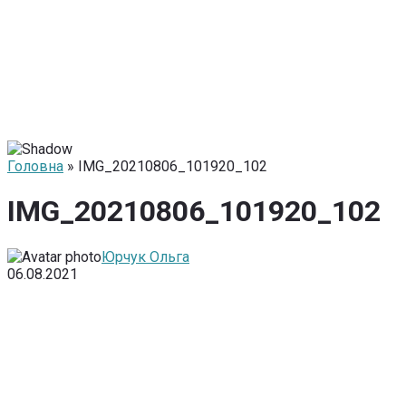
Головна
» IMG_20210806_101920_102
IMG_20210806_101920_102
Юрчук Ольга
06.08.2021