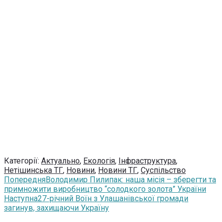
Категорії:
Актуально
,
Екологія
,
Інфраструктура
,
Нетішинська ТГ
,
Новини
,
Новини ТГ
,
Суспільство
Попередня
Володимир Пилипак: наша місія – зберегти та
примножити виробництво “солодкого золота” України
Наступна
27-річний Воїн з Улашанівської громади
загинув, захищаючи Україну