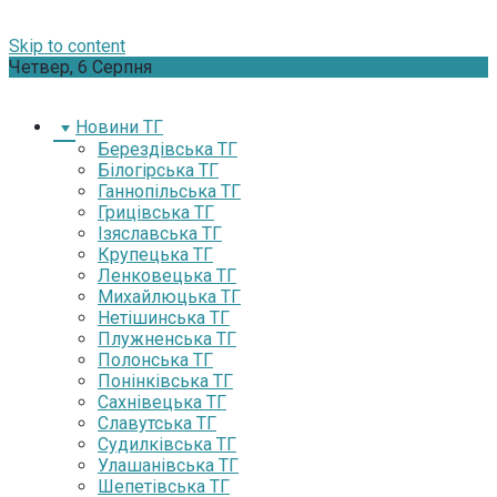
Skip to content
Четвер, 6 Серпня
Новини ТГ
Берездівська ТГ
Білогірська ТГ
Ганнопільська ТГ
Грицівська ТГ
Ізяславська ТГ
Крупецька ТГ
Ленковецька ТГ
Михайлюцька ТГ
Нетішинська ТГ
Плужненська ТГ
Полонська ТГ
Понінківська ТГ
Сахнівецька ТГ
Славутська ТГ
Судилківська ТГ
Улашанівська ТГ
Шепетівська ТГ