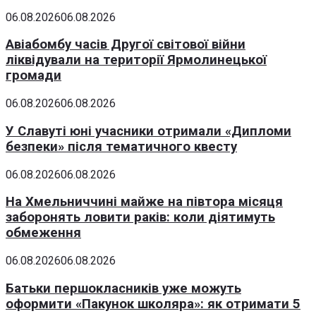
06.08.2026
06.08.2026
Авіабомбу часів Другої світової війни
ліквідували на території Ярмолинецької
громади
06.08.2026
06.08.2026
У Славуті юні учасники отримали «Дипломи
безпеки» після тематичного квесту
06.08.2026
06.08.2026
На Хмельниччині майже на півтора місяця
заборонять ловити раків: коли діятимуть
обмеження
06.08.2026
06.08.2026
Батьки першокласників уже можуть
оформити «Пакунок школяра»: як отримати 5