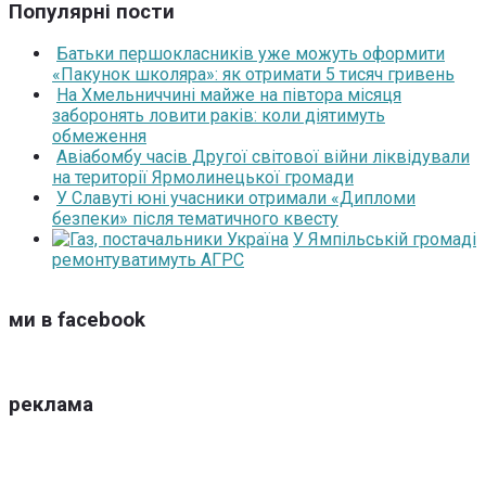
Популярні пости
Батьки першокласників уже можуть оформити
«Пакунок школяра»: як отримати 5 тисяч гривень
На Хмельниччині майже на півтора місяця
заборонять ловити раків: коли діятимуть
обмеження
Авіабомбу часів Другої світової війни ліквідували
на території Ярмолинецької громади
У Славуті юні учасники отримали «Дипломи
безпеки» після тематичного квесту
У Ямпільській громаді
ремонтуватимуть АГРС
ми в facebook
реклама