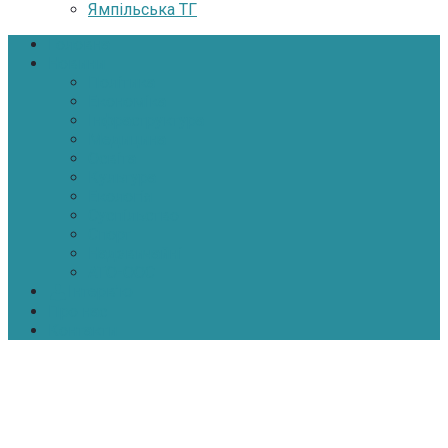
Ямпільська ТГ
Головна
Новини
Політика
Економіка
Інфраструктура
Медицина
Освіта
Культура
Екологія
Суспільство
Спорт
Надзвичайні
АТО-ООС
Інтерв’ю
Про нас
Контакти