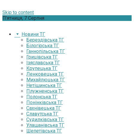
Skip to content
П’ятниця, 7 Серпня
Новини ТГ
Берездівська ТГ
Білогірська ТГ
Ганнопільська ТГ
Грицівська ТГ
Ізяславська ТГ
Крупецька ТГ
Ленковецька ТГ
Михайлюцька ТГ
Нетішинська ТГ
Плужненська ТГ
Полонська ТГ
Понінківська ТГ
Сахнівецька ТГ
Славутська ТГ
Судилківська ТГ
Улашанівська ТГ
Шепетівська ТГ