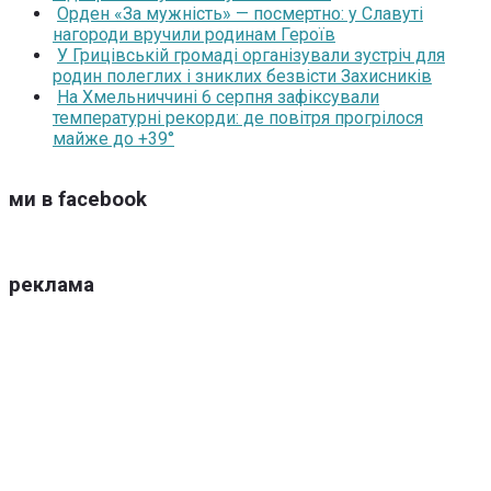
Орден «За мужність» — посмертно: у Славуті
нагороди вручили родинам Героїв
У Грицівській громаді організували зустріч для
родин полеглих і зниклих безвісти Захисників
На Хмельниччині 6 серпня зафіксували
температурні рекорди: де повітря прогрілося
майже до +39°
ми в facebook
реклама