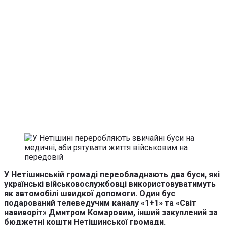
У Нетішинській громаді переобладнають два буси, які
українські військовослужбовці використовуватимуть
як автомобілі швидкої допомоги. Один бус
подарований телеведучим каналу «1+1» та «Світ
навиворіт» Дмитром Комаровим, інший закуплений за
бюджетні кошти Нетішинської громади.