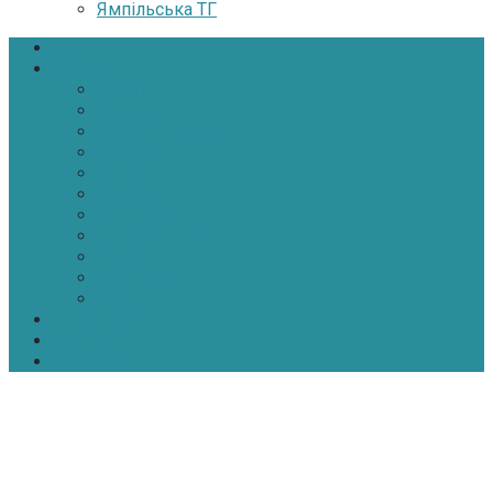
Ямпільська ТГ
Головна
Новини
Політика
Економіка
Інфраструктура
Медицина
Освіта
Культура
Екологія
Суспільство
Спорт
Надзвичайні
АТО-ООС
Інтерв’ю
Про нас
Контакти