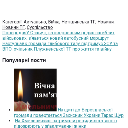
Категорії:
Актуально
,
Війна
,
Нетішинська ТГ
,
Новини
,
Новини ТГ
,
Суспільство
Попередня
У Славуті, за зверненням родин загиблих
військових, з’явиться новий автобусний маршрут
Наступна
Як громада глибокого тилу підтримує ЗСУ та
ВПО: очільник Плужненської ТГ про життя та війну
Популярні пости
На щиті до Берездівської
громади повертається Захисник України Тарас Щур
На Хмельниччині затримали рецидивіста, якого
підозрюють у зґвалтуванні жінки