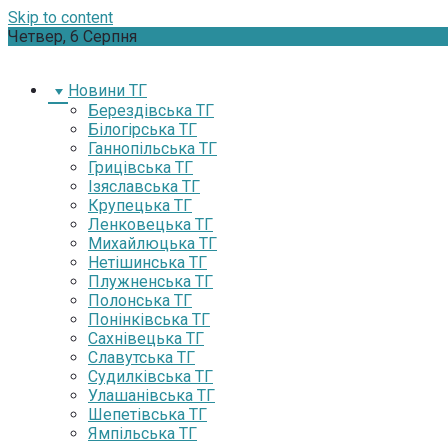
Skip to content
Четвер, 6 Серпня
Новини ТГ
Берездівська ТГ
Білогірська ТГ
Ганнопільська ТГ
Грицівська ТГ
Ізяславська ТГ
Крупецька ТГ
Ленковецька ТГ
Михайлюцька ТГ
Нетішинська ТГ
Плужненська ТГ
Полонська ТГ
Понінківська ТГ
Сахнівецька ТГ
Славутська ТГ
Судилківська ТГ
Улашанівська ТГ
Шепетівська ТГ
Ямпільська ТГ