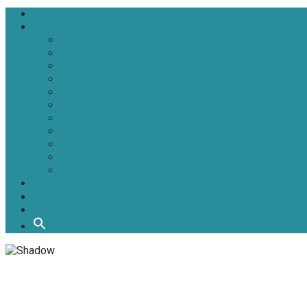
Головна
Новини
Політика
Економіка
Інфраструктура
Медицина
Освіта
Культура
Екологія
Суспільство
Спорт
Надзвичайні
АТО-ООС
Інтерв’ю
Про нас
Контакти