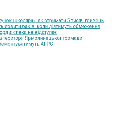
нок школяра»: як отримати 5 тисяч гривень
ть ловити раків: коли діятимуть обмеження
орди: спека не відступає
на території Ярмолинецької громади
 ремонтуватимуть АГРС