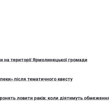
али на території Ярмолинецької громади
пеки» після тематичного квесту
оронять ловити раків: коли діятимуть обмеженн