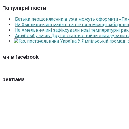
Популярні пости
Батьки першокласників уже можуть оформити «Паку
На Хмельниччині майже на півтора місяця забороня
На Хмельниччині зафіксували нові температурні рек
Авіабомбу часів Другої світової війни ліквідували 
У Ямпільській громаді
ми в facebook
реклама