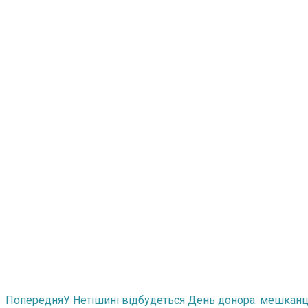
Попередня
У Нетішині відбудеться День донора: мешканц