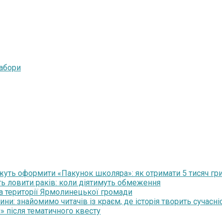
набори
уть оформити «Пакунок школяра»: як отримати 5 тисяч гр
ть ловити раків: коли діятимуть обмеження
на території Ярмолинецької громади
и: знайомимо читачів із краєм, де історія творить сучасні
» після тематичного квесту