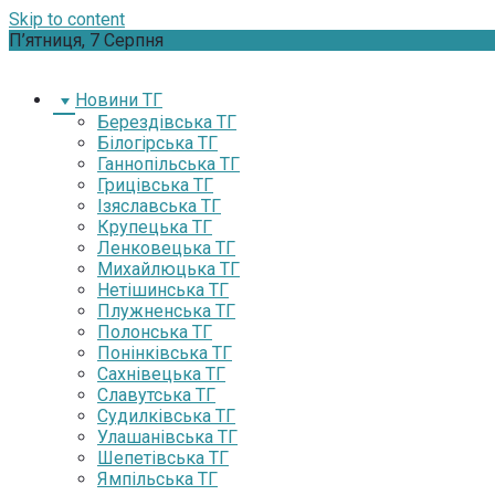
Skip to content
П’ятниця, 7 Серпня
Новини ТГ
Берездівська ТГ
Білогірська ТГ
Ганнопільська ТГ
Грицівська ТГ
Ізяславська ТГ
Крупецька ТГ
Ленковецька ТГ
Михайлюцька ТГ
Нетішинська ТГ
Плужненська ТГ
Полонська ТГ
Понінківська ТГ
Сахнівецька ТГ
Славутська ТГ
Судилківська ТГ
Улашанівська ТГ
Шепетівська ТГ
Ямпільська ТГ