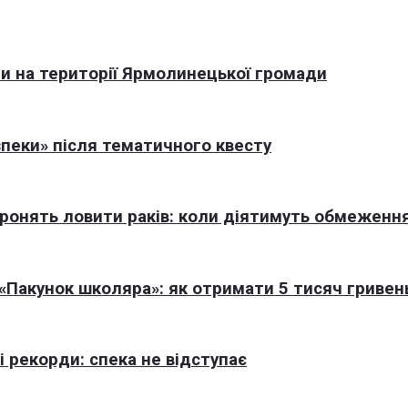
али на території Ярмолинецької громади
пеки» після тематичного квесту
оронять ловити раків: коли діятимуть обмеженн
Пакунок школяра»: як отримати 5 тисяч гривен
 рекорди: спека не відступає