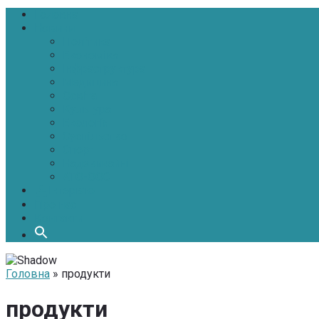
Головна
Новини
Політика
Економіка
Інфраструктура
Медицина
Освіта
Культура
Екологія
Суспільство
Спорт
Надзвичайні
АТО-ООС
Інтерв’ю
Про нас
Контакти
Головна
» продукти
продукти