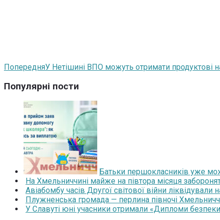
Попередня
У Нетішині ВПО можуть отримати продуктові 
Популярні пости
Батьки першокласників уже мож
На Хмельниччині майже на півтора місяця забороня
Авіабомбу часів Другої світової війни ліквідували 
Плужненська громада — перлина півночі Хмельниччин
У Славуті юні учасники отримали «Дипломи безпеки