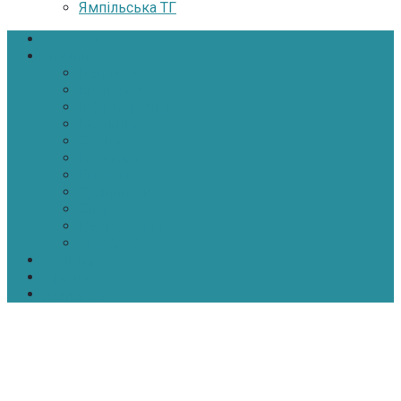
Ямпільська ТГ
Головна
Новини
Політика
Економіка
Інфраструктура
Медицина
Освіта
Культура
Екологія
Суспільство
Спорт
Надзвичайні
АТО-ООС
Інтерв’ю
Про нас
Контакти