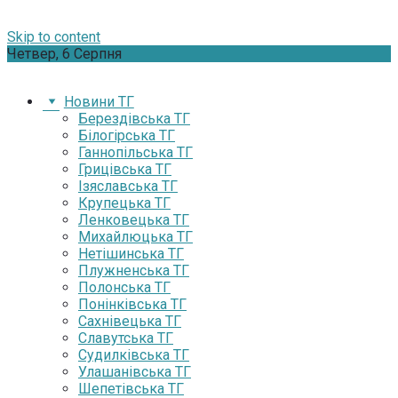
Skip to content
Четвер, 6 Серпня
Новини ТГ
Берездівська ТГ
Білогірська ТГ
Ганнопільська ТГ
Грицівська ТГ
Ізяславська ТГ
Крупецька ТГ
Ленковецька ТГ
Михайлюцька ТГ
Нетішинська ТГ
Плужненська ТГ
Полонська ТГ
Понінківська ТГ
Сахнівецька ТГ
Славутська ТГ
Судилківська ТГ
Улашанівська ТГ
Шепетівська ТГ