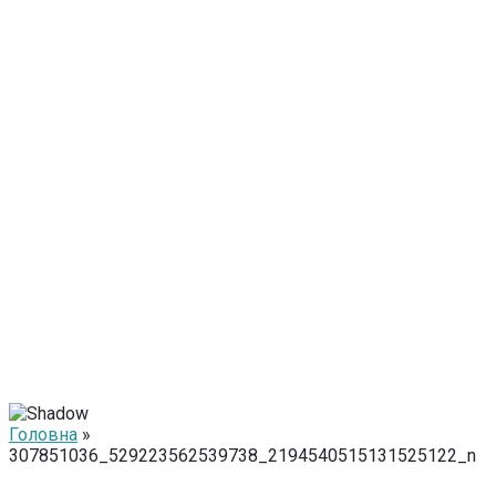
Головна
»
307851036_529223562539738_2194540515131525122_n