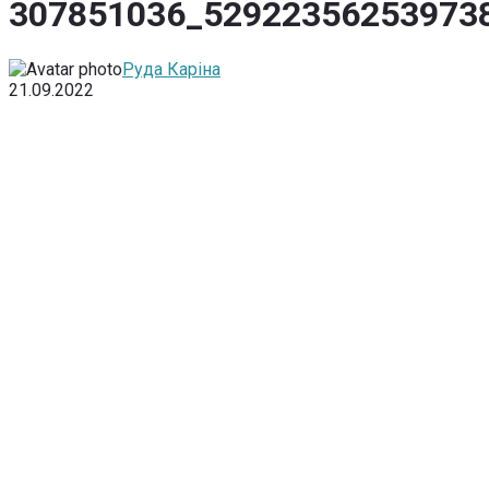
307851036_52922356253973
Руда Каріна
21.09.2022