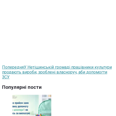
Попередня
У Нетішинській громаді працівники культури
продають вироби, зроблені власноруч, аби допомогти
ЗСУ
Популярні пости