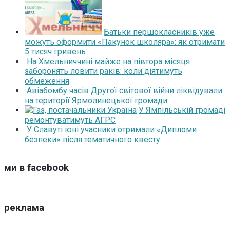
Батьки першокласників уже
можуть оформити «Пакунок школяра»: як отримати
5 тисяч гривень
На Хмельниччині майже на півтора місяця
заборонять ловити раків: коли діятимуть
обмеження
Авіабомбу часів Другої світової війни ліквідували
на території Ярмолинецької громади
У Ямпільській громаді
ремонтуватимуть АГРС
У Славуті юні учасники отримали «Дипломи
безпеки» після тематичного квесту
ми в facebook
реклама